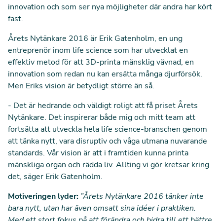
innovation och som ser nya möjligheter där andra har kört
fast.
Årets Nytänkare 2016 är Erik Gatenholm, en ung
entreprenör inom life science som har utvecklat en
effektiv metod för att 3D-printa mänsklig vävnad, en
innovation som redan nu kan ersätta många djurförsök.
Men Eriks vision är betydligt större än så.
- Det är hedrande och väldigt roligt att få priset Årets
Nytänkare. Det inspirerar både mig och mitt team att
fortsätta att utveckla hela life science-branschen genom
att tänka nytt, vara disruptiv och våga utmana nuvarande
standards. Vår vision är att i framtiden kunna printa
mänskliga organ och rädda liv. Allting vi gör kretsar kring
det, säger Erik Gatenholm.
Motiveringen lyder:
”Årets Nytänkare 2016 tänker inte
bara nytt, utan har även omsatt sina idéer i praktiken.
Med ett stort fokus på att förändra och bidra till ett bättre