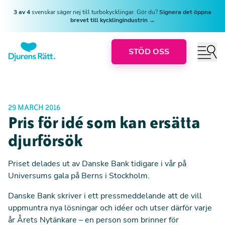
3 av 4
svenskar säger nej till turbokycklingar. Gör du?
Signera det öppna
brevet till kycklingindustrin →
STÖD OSS
29 MARCH 2016
Pris för idé som kan ersätta
djurförsök
Priset delades ut av Danske Bank tidigare i vår på
Universums gala på Berns i Stockholm.
Danske Bank skriver i ett
pressmeddelande
att de vill
uppmuntra nya lösningar och idéer och utser därför varje
år Årets Nytänkare – en person som brinner för