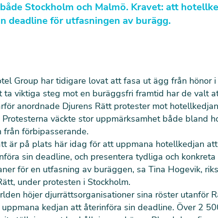
 både Stockholm och Malmö. Kravet: att hotellk
sin deadline för utfasningen av burägg.
el Group har tidigare lovat att fasa ut ägg från hönor i
tt ta viktiga steg mot en buräggsfri framtid har de valt at
rför anordnade Djurens Rätt protester mot hotellkedjan
. Protesterna väckte stor uppmärksamhet både bland ho
 från förbipasserande.
tt är på plats här idag för att uppmana hotellkedjan att 
införa sin deadline, och presentera tydliga och konkreta
ner för en utfasning av buräggen, sa Tina Hogevik, rik
Rätt, under protesten i Stockholm.
rlden höjer djurrättsorganisationer sina röster utanför 
tt uppmana kedjan att återinföra sin deadline. Över 2 50