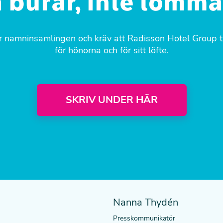
burar, inte tomma 
r namninsamlingen och kräv att Radisson Hotel Group t
för hönorna och för sitt löfte.
SKRIV UNDER HÄR
Nanna Thydén
Presskommunikatör