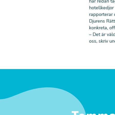
har redan ta
hotellkedjor
rapporterar
Djurens Rätt
konkreta, of
– Det är väl
oss, skriv u