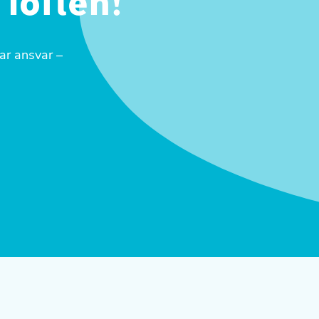
löften!
ar ansvar –