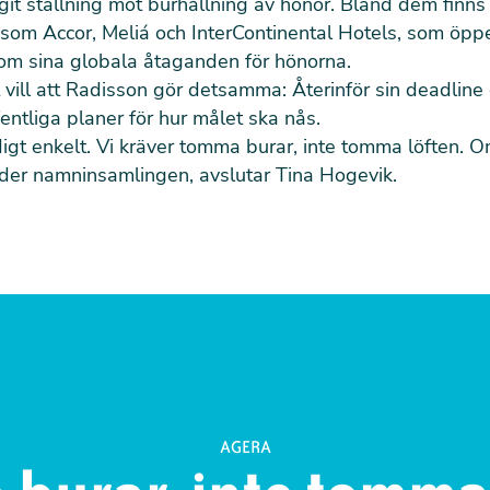
git ställning mot burhållning av hönor. Bland dem finns
 som Accor, Meliá och InterContinental Hotels, som öpp
 om sina globala åtaganden för hönorna.
 vill att Radisson gör detsamma: Återinför sin deadline 
fentliga planer för hur målet ska nås.
digt enkelt. Vi kräver tomma burar, inte tomma löften. 
nder namninsamlingen, avslutar Tina Hogevik.
AGERA