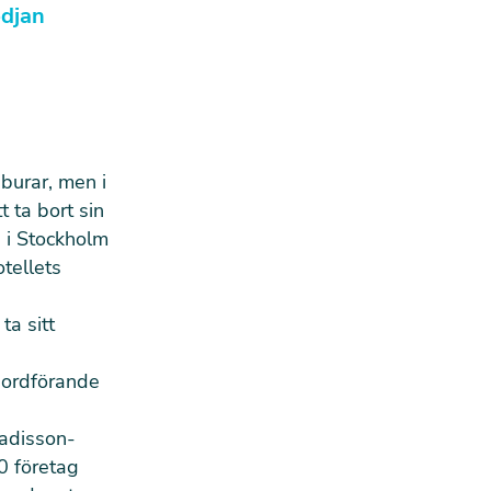
edjan
 burar, men i
t ta bort sin
 i Stockholm
tellets
ta sitt
sordförande
Radisson-
0 företag