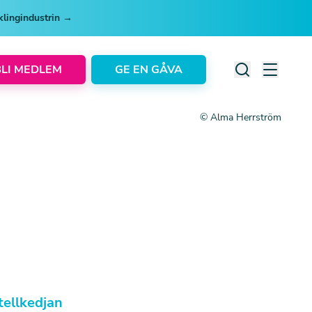
cklingindustrin →
BLI MEDLEM
GE EN GÅVA
© Alma Herrström
tellkedjan