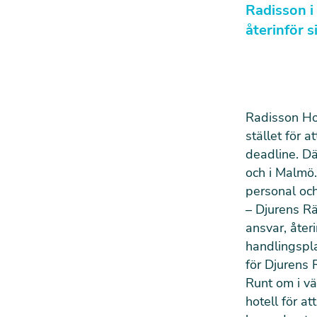
Radisson i
återinför 
Radisson Hot
stället för a
deadline. Dä
och i Malmö
personal och
– Djurens Rä
ansvar, åter
handlingspla
för Djurens 
Runt om i vä
hotell för a