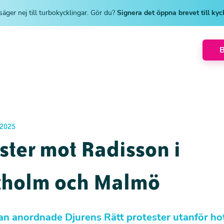
säger nej till turbokycklingar. Gör du?
Signera det öppna brevet till ky
2025
ster mot Radisson i
kholm och Malmö
an anordnade Djurens Rätt protester utanför ho