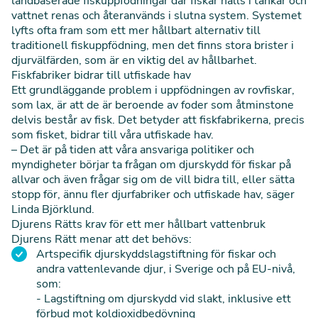
landbaserade fiskuppfödningar där fiskar hålls i tankar och
vattnet renas och återanvänds i slutna system. Systemet
lyfts ofta fram som ett mer hållbart alternativ till
traditionell fiskuppfödning, men det finns stora brister i
djurvälfärden, som är en viktig del av hållbarhet.
Fiskfabriker bidrar till utfiskade hav
Ett grundläggande problem i uppfödningen av rovfiskar,
som lax, är att de är beroende av foder som åtminstone
delvis består av fisk. Det betyder att fiskfabrikerna, precis
som fisket, bidrar till våra utfiskade hav.
– Det är på tiden att våra ansvariga politiker och
myndigheter börjar ta frågan om djurskydd för fiskar på
allvar och även frågar sig om de vill bidra till, eller sätta
stopp för, ännu fler djurfabriker och utfiskade hav, säger
Linda Björklund.
Djurens Rätts krav för ett mer hållbart vattenbruk
Djurens Rätt menar att det behövs:
Artspecifik djurskyddslagstiftning för fiskar och
andra vattenlevande djur, i Sverige och på EU-nivå,
som:
- Lagstiftning om djurskydd vid slakt, inklusive ett
förbud mot koldioxidbedövning