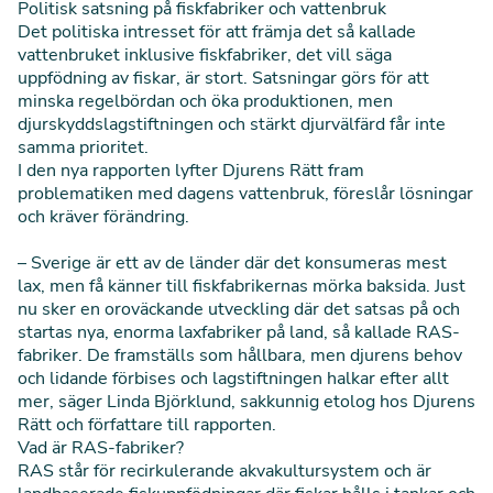
Politisk satsning på fiskfabriker och vattenbruk
Det politiska intresset för att främja det så kallade
vattenbruket inklusive fiskfabriker, det vill säga
uppfödning av fiskar, är stort. Satsningar görs för att
minska regelbördan och öka produktionen, men
djurskyddslagstiftningen och stärkt djurvälfärd får inte
samma prioritet.
I den nya rapporten lyfter Djurens Rätt fram
problematiken med dagens vattenbruk, föreslår lösningar
och kräver förändring.
– Sverige är ett av de länder där det konsumeras mest
lax, men få känner till fiskfabrikernas mörka baksida. Just
nu sker en oroväckande utveckling där det satsas på och
startas nya, enorma laxfabriker på land, så kallade RAS-
fabriker. De framställs som hållbara, men djurens behov
och lidande förbises och lagstiftningen halkar efter allt
mer, säger Linda Björklund, sakkunnig etolog hos Djurens
Rätt och författare till rapporten.
Vad är RAS-fabriker?
RAS står för recirkulerande akvakultursystem och är