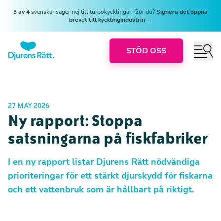
3 av 4
svenskar säger nej till turbokycklingar. Gör du?
Signera det öppna
brevet till kycklingindustrin →
STÖD OSS
27 MAY 2026
Ny rapport: Stoppa
satsningarna på fiskfabriker
I en ny rapport listar Djurens Rätt nödvändiga
prioriteringar för ett stärkt djurskydd för fiskarna
och ett vattenbruk som är hållbart på riktigt.