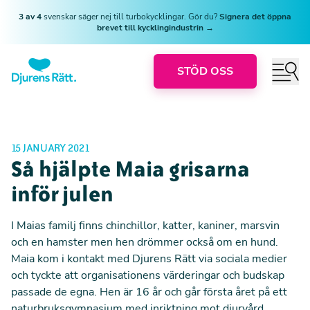
3 av 4
svenskar säger nej till turbokycklingar. Gör du?
Signera det öppna
brevet till kycklingindustrin →
STÖD OSS
15 JANUARY 2021
Så hjälpte Maia grisarna
inför julen
I Maias familj finns chinchillor, katter, kaniner, marsvin
och en hamster men hen drömmer också om en hund.
Maia kom i kontakt med Djurens Rätt via sociala medier
och tyckte att organisationens värderingar och budskap
passade de egna. Hen är 16 år och går första året på ett
naturbruksgymnasium med inriktning mot djurvård.