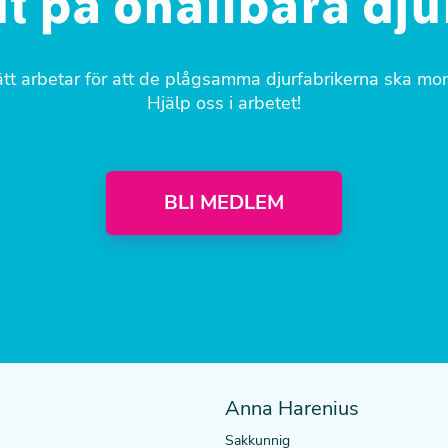
lut på ohållbara dju
tt arbetar för att de plågsamma djurfabrikerna ska mo
Hjälp oss i arbetet!
BLI MEDLEM
Anna Harenius
Sakkunnig