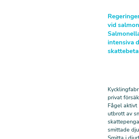
Regeringen 
vid salmon
Salmonella
intensiva d
skattebeta
Kycklingfabr
privat försä
Fågel aktivt
utbrott av s
skattepenga
smittade djur
Smitta i dju