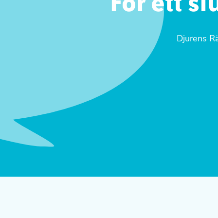
För ett s
Djurens Rä