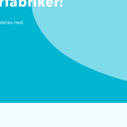
rfabriker!
nteras ned.