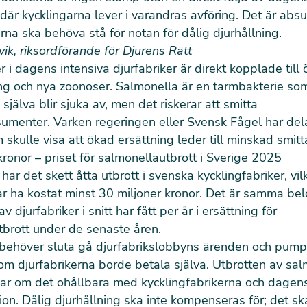
 där kycklingarna lever i varandras avföring. Det är absur
rna ska behöva stå för notan för dålig djurhållning.
ik, riksordförande för Djurens Rätt
r i dagens intensiva djurfabriker är direkt kopplade till 
ng och nya zoonoser. Salmonella är en tarmbakterie som
själva blir sjuka av, men det riskerar att smitta
umenter. Varken regeringen eller Svensk Fågel har del
 skulle visa att ökad ersättning leder till minskad smitt
kronor – priset för salmonellautbrott i Sverige 2025
ar det skett åtta utbrott i svenska kycklingfabriker, vil
ar ha kostat minst 30 miljoner kronor. Det är samma b
v djurfabriker i snitt har fått per år i ersättning för
brott under de senaste åren.
behöver sluta gå djurfabrikslobbyns ärenden och pump
om djurfabrikerna borde betala själva. Utbrotten av sal
tnar om det ohållbara med kycklingfabrikerna och dagen
on. Dålig djurhållning ska inte kompenseras för; det sk