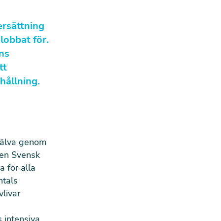
ersättning
lobbat för.
ns
tt
hållning.
själva genom
nen Svensk
a för alla
ntals
livar
s intensiva