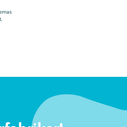
iernas
t.