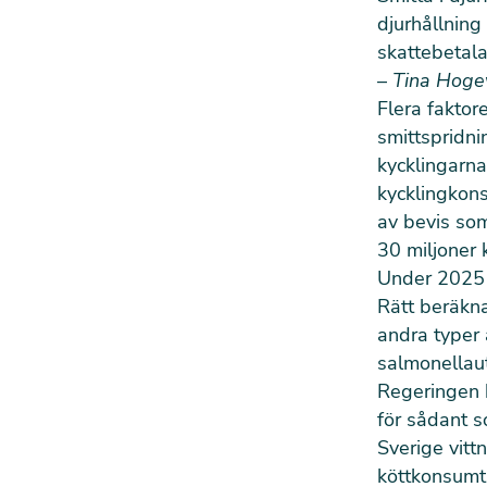
djurhållning
skattebetala
–
Tina Hogev
Flera faktore
smittspridni
kycklingarna 
kycklingkons
av bevis som
30 miljoner 
Under 2025 h
Rätt beräkn
andra typer a
salmonellaut
Regeringen 
för sådant s
Sverige vit
köttkonsumti