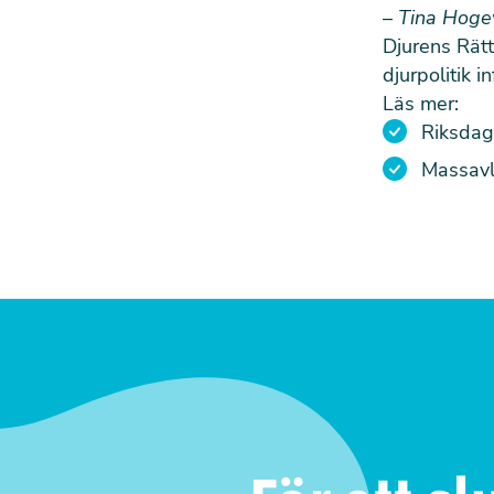
–
Tina Hogev
Djurens Rätt
djurpolitik 
Läs mer:
Riksdag
Massavli