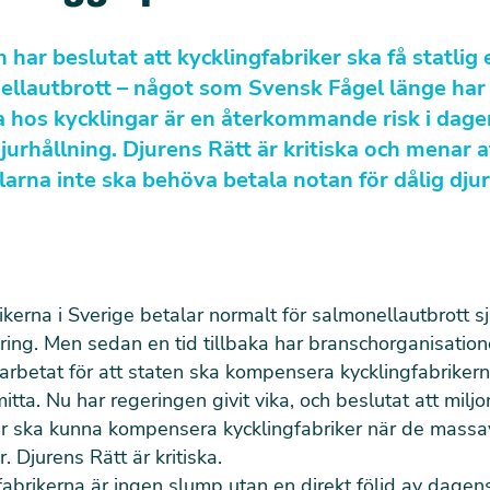
har beslutat att kycklingfabriker ska få statlig 
ellautbrott – något som Svensk Fågel länge har 
 hos kycklingar är en återkommande risk i dage
jurhållning. Djurens Rätt är kritiska och menar a
larna inte ska behöva betala notan för dålig djur
ikerna i Sverige betalar normalt för salmonellautbrott 
kring. Men sedan en tid tillbaka har branschorganisatio
 arbetat för att staten ska kompensera kycklingfabrikern
mitta. Nu
har regeringen givit vika
, och beslutat att miljo
r ska kunna kompensera kycklingfabriker när de massav
. Djurens Rätt är kritiska.
rfabrikerna är ingen slump utan en direkt följd av dagen