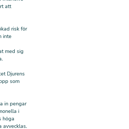
t att
ökad risk för
 inte
at med sig
a.
ket Djurens
elopp som
a in pengar
monella i
s höga
a avvecklas.