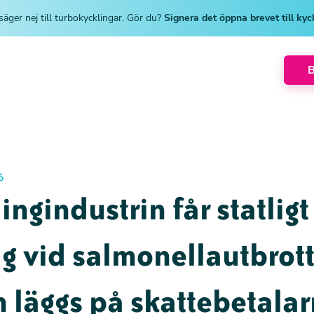
säger nej till turbokycklingar. Gör du?
Signera det öppna brevet till ky
6
ingindustrin får statligt
g vid salmonellautbrott
 läggs på skattebetala