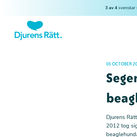
3 av 4
svenskar 
05 OCTOBER 20
Seger
beag
Djurens Rät
2012 tog si
beaglehundar