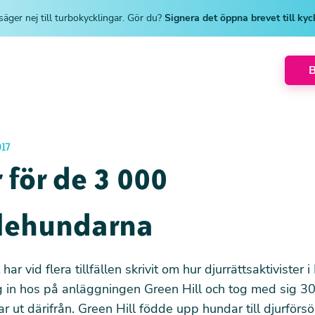
säger nej till turbokycklingar. Gör du?
Signera det öppna brevet till ky
17
 för de 3 000
lehundarna
t
har vid flera tillfällen
skrivit om hur djurrättsaktivister i 
g in hos på anläggningen Green Hill och tog med sig 3
 ut därifrån. Green Hill födde upp hundar till djurförs