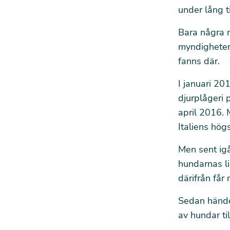
under lång ti
Bara några m
myndigheter
fanns där.
I januari 20
djurplågeri 
april 2016.
Italiens hög
Men sent ig
hundarnas li
därifrån får 
Sedan händel
av hundar til