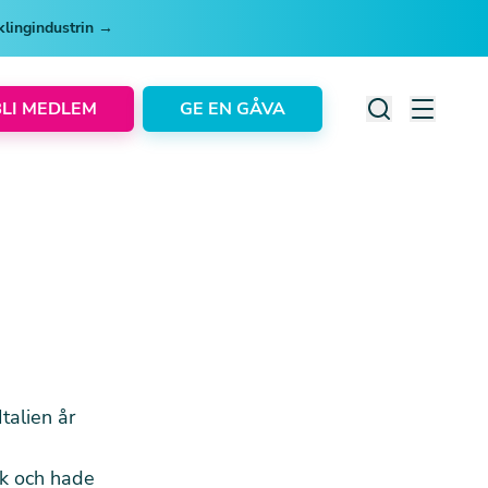
cklingindustrin →
BLI MEDLEM
GE EN GÅVA
Italien år
0
ök och hade