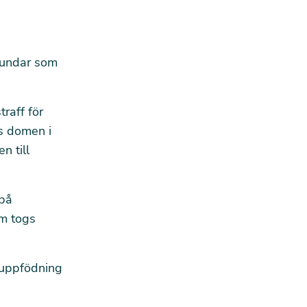
hundar som
raff för
gs domen i
n till
 på
om togs
 uppfödning