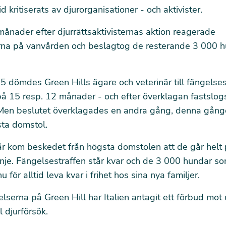
d kritiserats av djurorganisationer - och aktivister.
ånader efter djurrättsaktivisternas aktion reagerade
na på vanvården och beslagtog de resterande 3 000 
15 dömdes Green Hills ägare och veterinär till fängelsest
på 15 resp. 12 månader - och efter överklagan fastslo
 Men beslutet överklagades en andra gång, denna gånge
sta domstol.
år kom beskedet från högsta domstolen att de går helt
nje. Fängelsestraffen står kvar och de 3 000 hundar s
nu för alltid leva kvar i frihet hos sina nya familjer.
serna på Green Hill har Italien antagit ett förbud mot
l djurförsök.