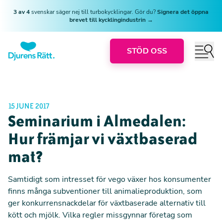
3 av 4
svenskar säger nej till turbokycklingar. Gör du?
Signera det öppna
brevet till kycklingindustrin →
STÖD OSS
15 JUNE 2017
Seminarium i Almedalen:
Hur främjar vi växtbaserad
mat?
Samtidigt som intresset för vego växer hos konsumenter
finns många subventioner till animalieproduktion, som
ger konkurrensnackdelar för växtbaserade alternativ till
kött och mjölk. Vilka regler missgynnar företag som