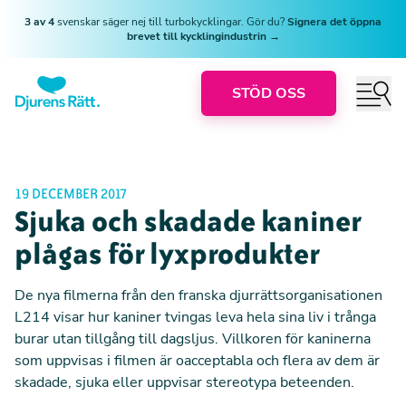
3 av 4
svenskar säger nej till turbokycklingar. Gör du?
Signera det öppna
brevet till kycklingindustrin →
STÖD OSS
19 DECEMBER 2017
Sjuka och skadade kaniner
plågas för lyxprodukter
De nya filmerna från den franska djurrättsorganisationen
L214 visar hur kaniner tvingas leva hela sina liv i trånga
burar utan tillgång till dagsljus. Villkoren för kaninerna
som uppvisas i filmen är oacceptabla och flera av dem är
skadade, sjuka eller uppvisar stereotypa beteenden.