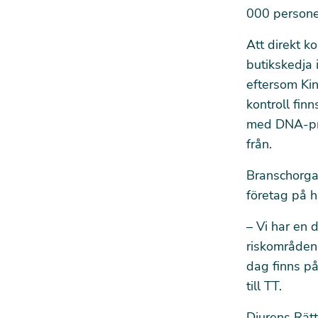
000 personer
Att direkt k
butikskedja i
eftersom Kin
kontroll fin
med DNA-prov
från.
Branschorgan
företag på h
– Vi har en d
riskområden. 
dag finns på
till TT.
Djurens Rätt