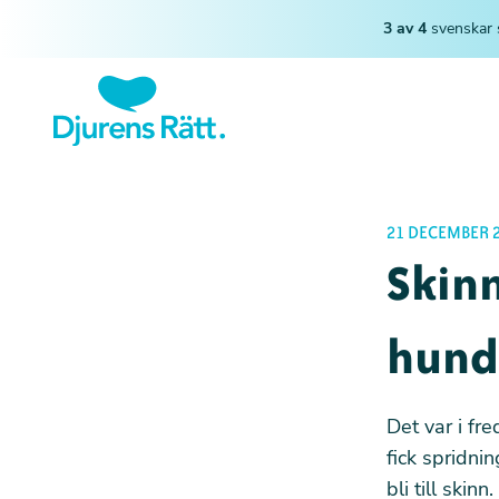
3 av 4
svenskar 
21 DECEMBER 2
Skin
hunda
Det var i fr
fick spridni
bli till ski