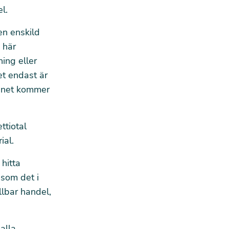
l.
en enskild
s här
ing eller
et endast är
innet kommer
ttiotal
ial.
 hitta
 som det i
llbar handel,
alla