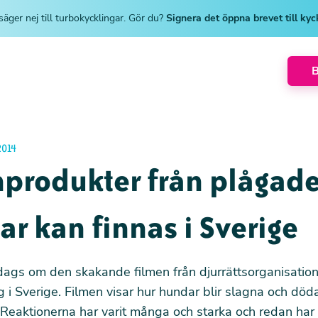
säger nej till turbokycklingar. Gör du?
Signera det öppna brevet till ky
014
nprodukter från plågad
r kan finnas i Sverige
edags om den skakande filmen från djurrättsorganisati
ng i Sverige. Filmen visar hur hundar blir slagna och död
nn. Reaktionerna har varit många och starka och redan har