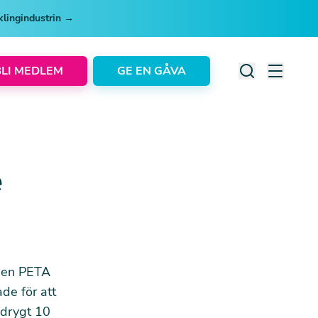
cklingindustrin →
BLI MEDLEM
GE EN GÅVA
e
onen PETA
ade för att
 drygt 10