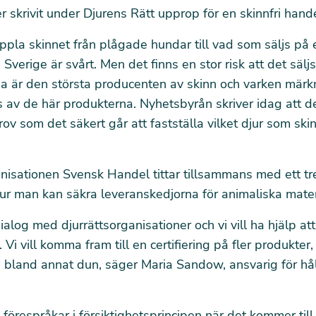
 skrivit under Djurens Rätt upprop för en skinnfri hande
oppla skinnet från plågade hundar till vad som säljs på 
 Sverige är svårt. Men det finns en stor risk att det sälj
a är den största producenten av skinn och varken märkn
ns av de här produkterna. Nyhetsbyrån skriver idag att d
 som det säkert går att fastställa vilket djur som sk
isationen Svensk Handel tittar tillsammans med ett tre
ur man kan säkra leveranskedjorna för animaliska mater
ialog med djurrättsorganisationer och vi vill ha hjälp att
Vi vill komma fram till en certifiering på fler produkter,
 bland annat dun, säger Maria Sandow, ansvarig för hå
 förespråkar i försiktighetsprincipen när det kommer till 