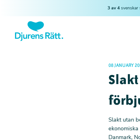
3 av 4
svenskar 
08 JANUARY 20
Slakt
förbj
Slakt utan b
ekonomiska s
Danmark, Nor