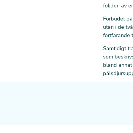
följden av
en
Förbudet gäl
utan i de tv
fortfarande t
Samtidigt tr
som beskri
bland annat 
pälsdjursup