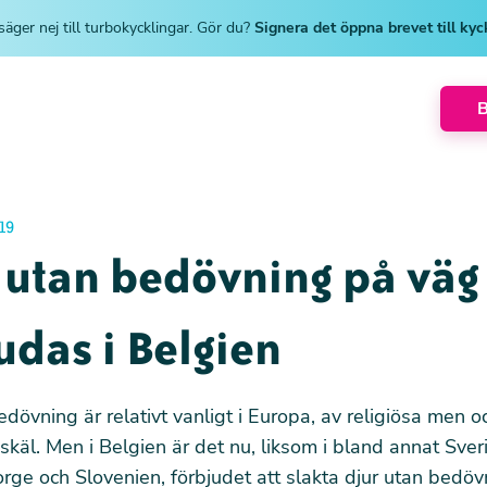
säger nej till turbokycklingar. Gör du?
Signera det öppna brevet till ky
19
 utan bedövning på väg 
udas i Belgien
edövning är relativt vanligt i Europa, av religiösa men o
käl. Men i Belgien är det nu, liksom i bland annat Sver
ge och Slovenien, förbjudet att slakta djur utan bedöv