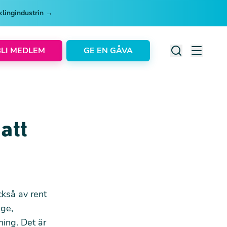
cklingindustrin →
BLI MEDLEM
GE EN GÅVA
att
ckså av rent
ige,
ning. Det är