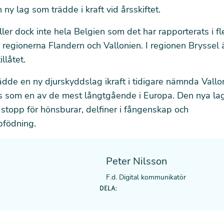
 ny lag som trädde i kraft vid årsskiftet
.
ler dock inte hela Belgien som det har rapporterats i fl
å regionerna Flandern och Vallonien. I regionen Bryssel 
illåtet.
ädde en ny djurskyddslag ikraft i tidigare nämnda Vallo
vs som
en av de mest långtgående i Europa
. Den nya la
stopp för hönsburar, delfiner i fångenskap och
pfödning.
Peter Nilsson
F.d. Digital kommunikatör
DELA: