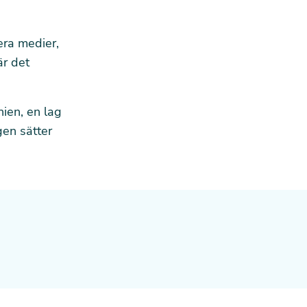
era medier,
är det
nien, en lag
gen sätter