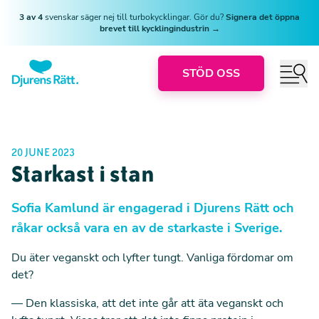
3 av 4
svenskar säger nej till turbokycklingar. Gör du?
Signera det öppna
brevet till kycklingindustrin →
STÖD OSS
20 JUNE 2023
Starkast i stan
Sofia Kamlund är engagerad i Djurens Rätt och
råkar också vara en av de starkaste i Sverige.
Du äter veganskt och lyfter tungt. Vanliga fördomar om
det?
— Den klassiska, att det inte går att äta veganskt och