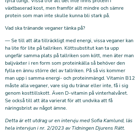
lyfta tungt. Vissa tror att det inte finns protein i
växtbaserad kost, men framför allt mindre och sämre
protein som man inte skulle kunna bli stark på.
Vad ska tränande veganer tänka på?
— Se till att äta tillräckligt med energi, vissa veganer kan
ha lite för lite på tallriken. Köttsubstitut kan ta upp
ungefär samma plats på tallriken som kött, men äter man
baljväxter i ren form som proteinkälla så behöver den
fylla en ännu större del av tallriken. På så vis kommer
man upp i samma energi- och proteinmängd. Vitamin B12
måste alla veganer, vare sig du tränar eller inte, få i sig
genom kosttillskott. Även D-vitamin på vinterhalvåret.
Se också till att äta varierat för att undvika att få
näringsbrist av något ämne.
Detta är ett utdrag ur
en intervju med Sofia Kamlund
, läs
hela intervjun i nr. 2/2023 av Tidningen Djurens Rätt.