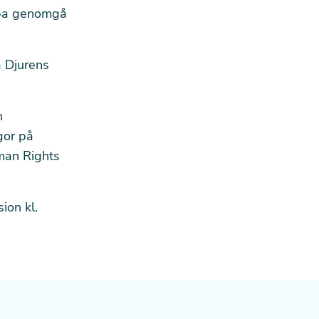
ippa genomgå
å Djurens
h
gor på
man Rights
ion kl.