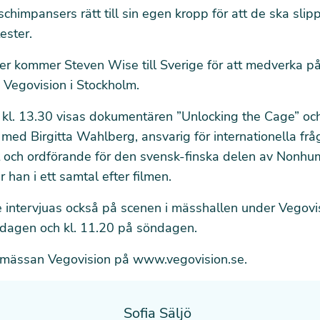
 schimpansers rätt till sin egen kropp för att de ska sl
ester.
r kommer Steven Wise till Sverige för att medverka p
 Vegovision i Stockholm.
 kl. 13.30 visas dokumentären ”Unlocking the Cage” oc
med Birgitta Wahlberg, ansvarig för internationella frå
t och ordförande för den svensk-finska delen av Nonhu
r han i ett samtal efter filmen.
intervjuas också på scenen i mässhallen under Vegovis
rdagen och kl. 11.20 på söndagen.
 mässan Vegovision på
www.vegovision.se
.
Sofia Säljö