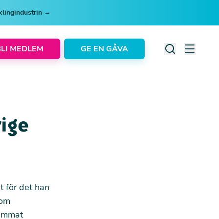
cklingindustrin →
BLI MEDLEM
GE EN GÅVA
rige
t för det han
nom
sammat