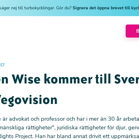
säger nej till turbokycklingar. Gör du?
Signera det öppna brevet till ky
17
n Wise kommer till Sve
Vegovision
är advokat och professor och har i mer än 30 år arbeta
mänskliga rättigheter", juridiska rättigheter för djur, ge
ghts Project. Han har bland annat drivit ett uppmärk