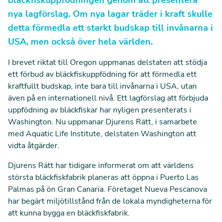
bläckfiskuppfödningen genom att presentera
nya lagförslag. Om nya lagar träder i kraft skulle
detta förmedla ett starkt budskap till invånarna i
USA, men också över hela världen.
I brevet riktat till Oregon uppmanas delstaten att stödja
ett förbud av bläckfiskuppfödning för att förmedla ett
kraftfullt budskap, inte bara till invånarna i USA, utan
även på en internationell nivå. Ett lagförslag att förbjuda
uppfödning av bläckfiskar har nyligen presenterats i
Washington. Nu uppmanar Djurens Rätt, i samarbete
med Aquatic Life Institute, delstaten Washington att
vidta åtgärder.
Djurens Rätt har tidigare informerat om att världens
största bläckfiskfabrik planeras att öppna i Puerto Las
Palmas på ön Gran Canaria. Företaget Nueva Pescanova
har begärt miljötillstånd från de lokala myndigheterna för
att kunna bygga en bläckfiskfabrik.