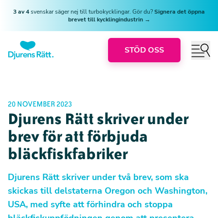
3 av 4
svenskar säger nej till turbokycklingar. Gör du?
Signera det öppna
brevet till kycklingindustrin →
STÖD OSS
20 NOVEMBER 2023
Djurens Rätt skriver under
brev för att förbjuda
bläckfiskfabriker
Djurens Rätt skriver under två brev, som ska
skickas till delstaterna Oregon och Washington,
USA, med syfte att förhindra och stoppa