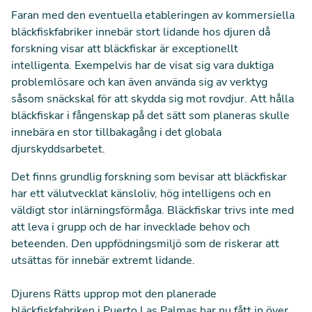
Faran med den eventuella etableringen av kommersiella
bläckfiskfabriker innebär stort lidande hos djuren då
forskning visar att bläckfiskar är exceptionellt
intelligenta.
Exempelvis har de visat sig vara duktiga
problemlösare och kan även använda sig av verktyg
såsom snäckskal för att skydda sig mot rovdjur.
Att hålla
bläckfiskar i fångenskap på det sätt som planeras skulle
innebära en stor tillbakagång i det globala
djurskyddsarbetet.
Det finns grundlig forskning som bevisar att bläckfiskar
har ett välutvecklat känsloliv, hög intelligens och en
väldigt stor inlärningsförmåga. Bläckfiskar trivs inte med
att leva i grupp och de har invecklade behov och
beteenden. Den uppfödningsmiljö som de riskerar att
utsättas för innebär extremt lidande.
Djurens Rätts upprop mot den planerade
bläckfiskfabriken i Puerto Las Palmas har nu fått in över