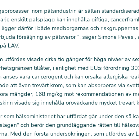
sprocesser inom pälsindustrin är sällan standardiserad
varje enskilt pälsplagg kan innehålla giftiga, cancerfra
igger därför i både medborgarnas och riskgruppernas i
förbjuda försäljning av pälsvaror ", säger Simone Pavesi, 
 på LAV.
 utfördes visade cirka tio gånger för höga nivåer av s
hetsgränsen tillåter, i enlighet med EU:s förordning 3
 anses vara cancerogent och kan orsaka allergiska reak
ade att även trevärt krom, som kan absorberas via svett
 stora mängder, 168 mg/kg mot rekommendationen av m
skinn visade sig innehålla oroväckande mycket trevärt 
r som hälsoministeriet har utfärdat går under den så k
lagen" och berör den grundläggande rätten till hälsov
na. Med den första undersökningen, som utfördes av 