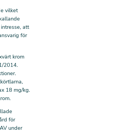
e vilket
mkallande
ntresse, att
ansvarig för
exvärt krom
01/2014.
tioner.
körtlarna,
ax 18 mg/kg.
krom.
allade
ård för
LAV under