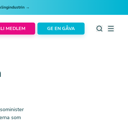
cklingindustrin →
BLI MEDLEM
GE EN GÅVA
n
lsominister
terna som