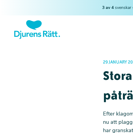
3 av 4
svenskar 
29 JANUARY 20
Stor
påträ
Efter klagom
nu att plagg
har granskat