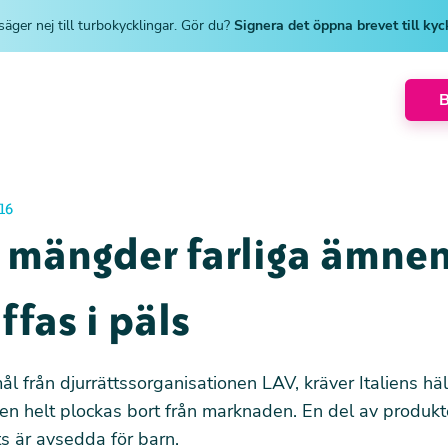
säger nej till turbokycklingar. Gör du?
Signera det öppna brevet till ky
16
a mängder farliga ämne
ffas i päls
ål från djurrättssorganisationen LAV, kräver Italiens hä
en helt plockas bort från marknaden. En del av produk
s är avsedda för barn.