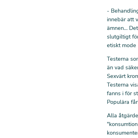
- Behandling
innebär att 
ämnen… Det l
slutgiltigt 
etiskt mode
Testerna som
än vad säker
Sexvärt krom
Testerna vis
fanns i för
Populära får
Alla åtgärde
"konsumtions
konsumenter