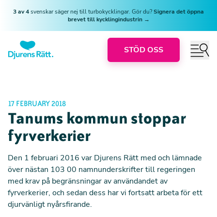
3 av 4
svenskar säger nej till turbokycklingar. Gör du?
Signera det öppna
brevet till kycklingindustrin →
STÖD OSS
17 FEBRUARY 2018
Tanums kommun stoppar
fyrverkerier
Den 1 februari 2016 var Djurens Rätt med och lämnade
över nästan 103 00 namnunderskrifter till regeringen
med krav på begränsningar av användandet av
fyrverkerier, och sedan dess har vi fortsatt arbeta för ett
djurvänligt nyårsfirande.