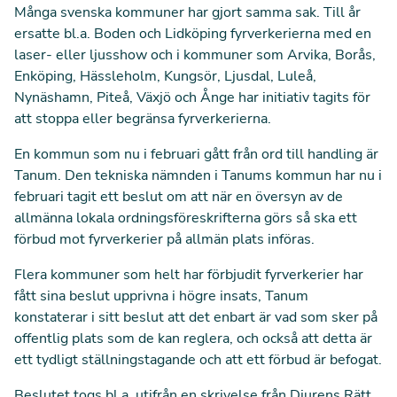
Många svenska kommuner har gjort samma sak. Till år
ersatte bl.a. Boden och Lidköping fyrverkerierna med en
laser- eller ljusshow och i kommuner som Arvika, Borås,
Enköping, Hässleholm, Kungsör, Ljusdal, Luleå,
Nynäshamn, Piteå, Växjö och Ånge har initiativ tagits för
att stoppa eller begränsa fyrverkerierna.
En kommun som nu i februari gått från ord till handling är
Tanum. Den tekniska nämnden i Tanums kommun har nu i
februari tagit ett beslut om att när en översyn av de
allmänna lokala ordningsföreskrifterna görs så ska ett
förbud mot fyrverkerier på allmän plats införas.
Flera kommuner som helt har förbjudit fyrverkerier har
fått sina beslut upprivna i högre insats, Tanum
konstaterar i sitt beslut att det enbart är vad som sker på
offentlig plats som de kan reglera, och också att detta är
ett tydligt ställningstagande och att ett förbud är befogat.
Beslutet togs bl.a. utifrån en skrivelse från Djurens Rätt