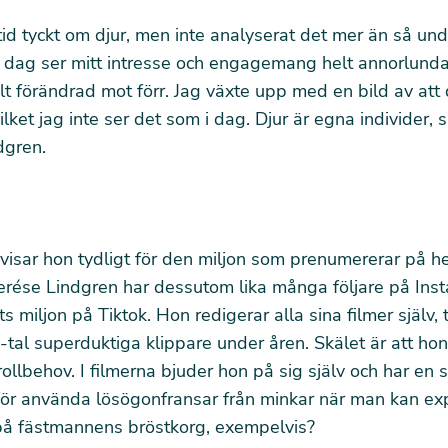
ltid tyckt om djur, men inte analyserat det mer än så un
 dag ser mitt intresse och engagemang helt annorlunda 
lt förändrad mot förr. Jag växte upp med en bild av att d
ilket jag inte ser det som i dag. Djur är egna individer, 
dgren.
visar hon tydligt för den miljon som prenumererar på 
erése Lindgren har dessutom lika många följare på Ins
s miljon på Tiktok. Hon redigerar alla sina filmer själv, 
0-tal superduktiga klippare under åren. Skälet är att hon
ollbehov. I filmerna bjuder hon på sig själv och har en 
för använda lösögonfransar från minkar när man kan ex
på fästmannens bröstkorg, exempelvis?