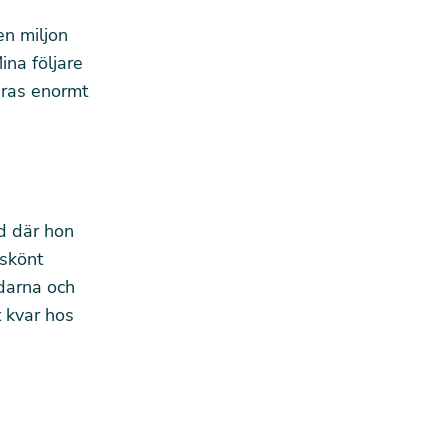
en miljon
na följare
eras enormt
d där hon
 skönt
darna och
 kvar hos