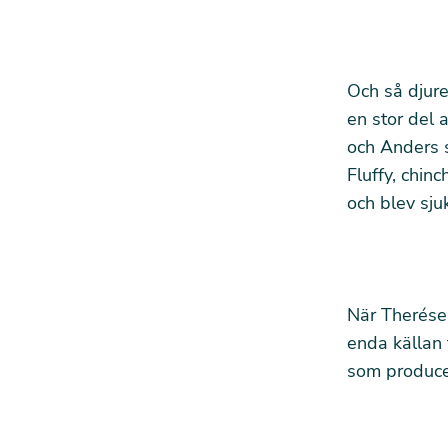
Och så djure
en stor del 
och Anders s
Fluffy, chinc
och blev sju
När Therése 
enda källan 
som producer