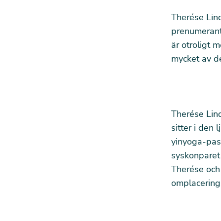
Therése Lind
prenumerante
är otroligt 
mycket av d
Therése Lin
sitter i den
yinyoga-pas
syskonparet 
Therése och
omplacerings