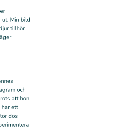
der
ut. Min bild
jur tillhör
säger
hennes
tagram och
trots att hon
 har ett
stor dos
perimentera