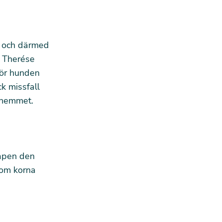
iv och därmed
m Therése
för hunden
ck missfall
i hemmet.
kapen den
 om korna