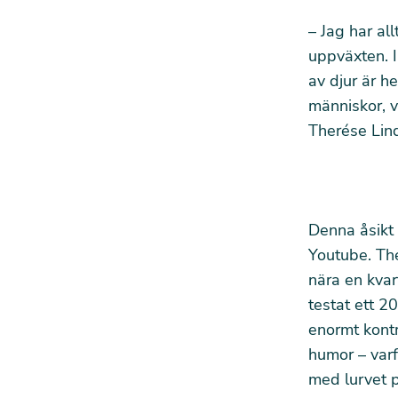
– Jag har al
uppväxten. I
av djur är he
människor, v
Therése Lin
Denna åsikt 
Youtube. Th
nära en kvart
testat ett 2
enormt kontr
humor – var
med lurvet 