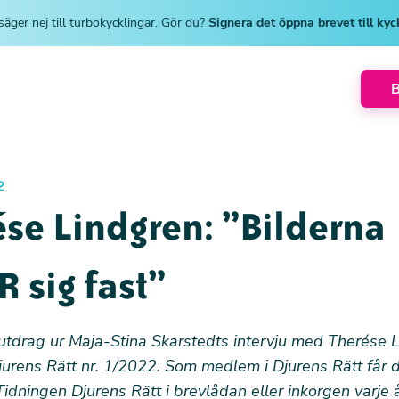
säger nej till turbokycklingar. Gör du?
Signera det öppna brevet till ky
2
se Lindgren: ”Bilderna
 sig fast”
 utdrag ur
Maja-Stina Skarstedt
s intervju med Therése L
urens Rätt nr. 1/2022. Som medlem i Djurens Rätt får d
dningen Djurens Rätt i brevlådan eller inkorgen varje å