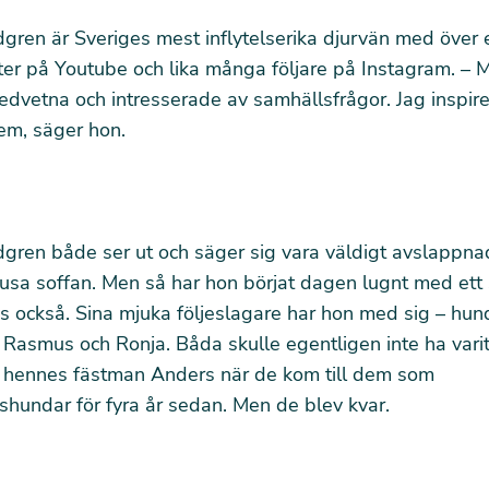
gren är Sveriges mest inflytelserika djurvän med över 
r på Youtube och lika många följare på Instagram. – Mi
medvetna och intresserade av samhällsfrågor. Jag inspir
em, säger hon.
dgren både
ser ut och säger sig vara väldigt avslappna
 ljusa soffan. Men så har hon börjat dagen lugnt med ett
s också. Sina mjuka följeslagare har hon med sig – hun
Rasmus och Ronja. Båda skulle egentligen inte ha varit
 hennes fästman Anders när de kom till dem som
hundar för fyra år sedan. Men de blev kvar.