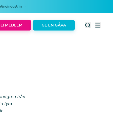
cklingindustrin →
BLI MEDLEM
GE EN GÅVA
indgren från
u fyra
r.