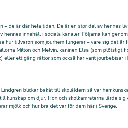
n – de är där hela tiden. De är en stor del av hennes l
av hennes innehåll i sociala kanaler. Följarna kan geno
e hur tillvaron som jourhem fungerar – vare sig det är 
hillorna Milton och Melvin, kaninen Elsa (som plötsligt fi
k) eller ett gäng råttor som också har varit jourbebisar 
Lindgren blickar bakåt till skolåldern så var hemkuns
till kunskap om djur. Hon och skolkamraterna lärde sig
ar mjölk och hur bra det var för dem här i Sverige.