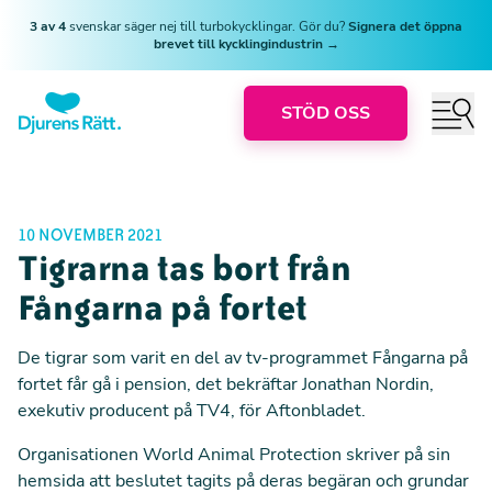
3 av 4
svenskar säger nej till turbokycklingar. Gör du?
Signera det öppna
brevet till kycklingindustrin →
STÖD OSS
10 NOVEMBER 2021
Tigrarna tas bort från
Fångarna på fortet
De tigrar som varit en del av tv-programmet Fångarna på
fortet får gå i pension, det bekräftar Jonathan Nordin,
exekutiv producent på TV4, för
Aftonbladet
.
Organisationen World Animal Protection skriver på sin
hemsida att beslutet tagits på deras begäran och grundar