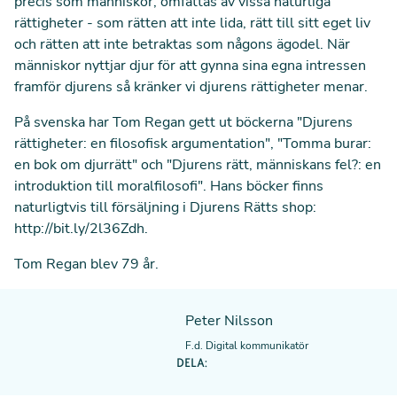
precis som människor, omfattas av vissa naturliga
rättigheter - som rätten att inte lida, rätt till sitt eget liv
och rätten att inte betraktas som någons ägodel. När
människor nyttjar djur för att gynna sina egna intressen
framför djurens så kränker vi djurens rättigheter menar.
På svenska har Tom Regan gett ut böckerna "Djurens
rättigheter: en filosofisk argumentation", "Tomma burar:
en bok om djurrätt" och "Djurens rätt, människans fel?: en
introduktion till moralfilosofi". Hans böcker finns
naturligtvis till försäljning i Djurens Rätts shop:
http://bit.ly/2l36Zdh
.
Tom Regan blev 79 år.
Peter Nilsson
F.d. Digital kommunikatör
DELA: