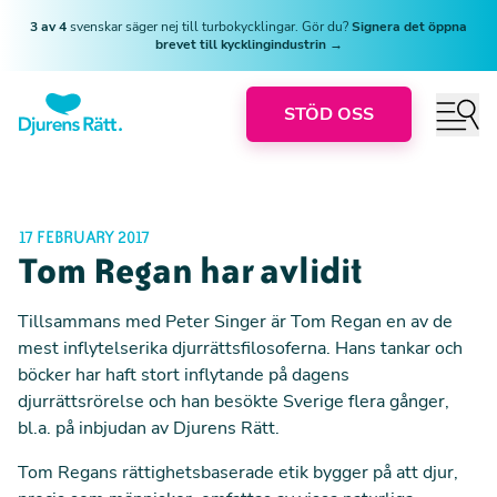
3 av 4
svenskar säger nej till turbokycklingar. Gör du?
Signera det öppna
brevet till kycklingindustrin →
STÖD OSS
17 FEBRUARY 2017
Tom Regan har avlidit
Tillsammans med Peter Singer är Tom Regan en av de
mest inflytelserika djurrättsfilosoferna. Hans tankar och
böcker har haft stort inflytande på dagens
djurrättsrörelse och han besökte Sverige flera gånger,
bl.a. på inbjudan av Djurens Rätt.
Tom Regans rättighetsbaserade etik bygger på att djur,