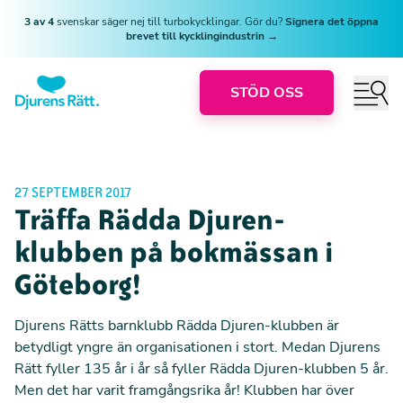
3 av 4
svenskar säger nej till turbokycklingar. Gör du?
Signera det öppna
brevet till kycklingindustrin →
STÖD OSS
27 SEPTEMBER 2017
Träffa Rädda Djuren-
klubben på bokmässan i
Göteborg!
Djurens Rätts barnklubb Rädda Djuren-klubben
är
betydligt yngre än organisationen i stort. Medan Djurens
Rätt fyller 135 år i år så fyller Rädda Djuren-klubben 5 år.
Men det har varit framgångsrika år! Klubben har över