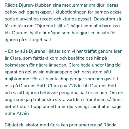
Rädda Djuren-klubben sina medlemmar om djur, deras
behov och egenskaper. I klubbtidningen får barnen också
goda djurvänliga recept och kluriga pyssel. Dessutom så
får en läsa om ”Djurens Hjälte”, något som alla barn kan
bli. Djurens hjälte är någon som har gjort en insats för
djuren på sitt eget sätt.
–
En av alla Djurens Hjältar som vi har träffat genom åren
är Clara, som faktiskt kom och besökte oss här på
bokmässan för några år sedan. Clara hade under lång tid
sparat en del av sin månadspeng och dessutom sålt
majblommor för att samla ihop pengar som hon gav till
oss på Djurens Rätt. Clara gav 728 kr till Djurens Rätt
och sa att djuren behövde pengarna bättre än hon. Om de
unga som jag träffar ska styra världen i framtiden så finns
det ett stort hopp om ett mer djurvänligt samhälle, säger
Sofie Alvén.
Bibliotek, skolor med flera kan prenumerera på Rädda