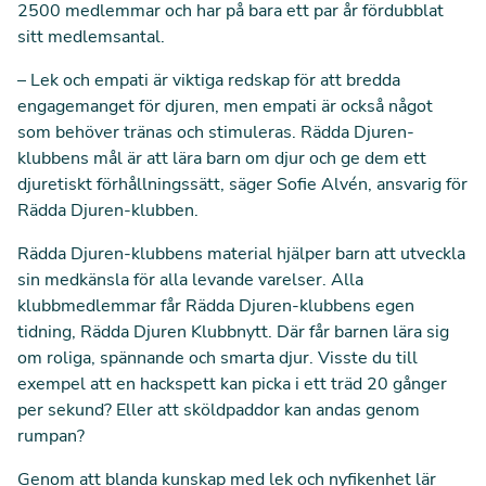
2500 medlemmar och har på bara ett par år fördubblat
sitt medlemsantal.
–
Lek och empati är viktiga redskap för att bredda
engagemanget för djuren, men empati är också något
som behöver tränas och stimuleras. Rädda Djuren-
klubbens mål är att lära barn om djur och ge dem ett
djuretiskt förhållningssätt, säger Sofie Alvén, ansvarig för
Rädda Djuren-klubben.
Rädda Djuren-klubbens material hjälper barn att utveckla
sin medkänsla för alla levande varelser. Alla
klubbmedlemmar får Rädda Djuren-klubbens egen
tidning, Rädda Djuren Klubbnytt. Där får barnen lära sig
om roliga, spännande och smarta djur. Visste du till
exempel att en hackspett kan picka i ett träd 20 gånger
per sekund? Eller att sköldpaddor kan andas genom
rumpan?
Genom att blanda kunskap med lek och nyfikenhet lär