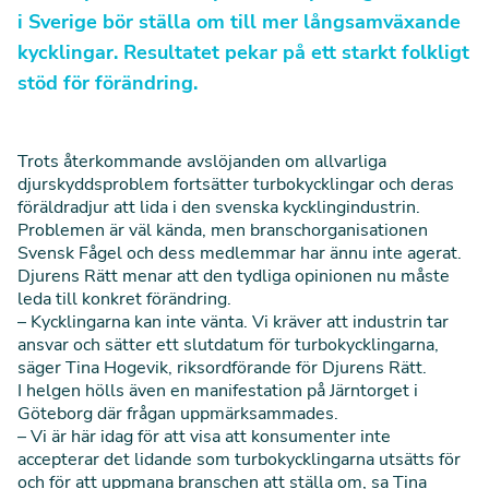
i Sverige bör ställa om till mer långsamväxande
kycklingar. Resultatet pekar på ett starkt folkligt
stöd för förändring.
Trots återkommande avslöjanden om allvarliga
djurskyddsproblem fortsätter turbokycklingar och deras
föräldradjur att lida i den svenska kycklingindustrin.
Problemen är väl kända, men branschorganisationen
Svensk Fågel och dess medlemmar har ännu inte agerat.
Djurens Rätt menar att den tydliga opinionen nu måste
leda till konkret förändring.
– Kycklingarna kan inte vänta. Vi kräver att industrin tar
ansvar och sätter ett slutdatum för turbokycklingarna,
säger Tina Hogevik, riksordförande för Djurens Rätt.
I helgen hölls även en manifestation på Järntorget i
Göteborg där frågan uppmärksammades.
– Vi är här idag för att visa att konsumenter inte
accepterar det lidande som turbokycklingarna utsätts för
och för att uppmana branschen att ställa om, sa Tina