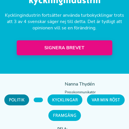
kycklingindustrin
Kycklingindustrin fortsätter använda turbokycklingar trots
att 3 av 4 svenskar säger nej till detta. Det är tydligt att
opinionen vill se en förändring.
SIGNERA BREVET
Nanna Thydén
Presskommunikatör
POLITIK
KYCKLINGAR
VAR MIN RÖST
FRAMGÅNG
DELA: