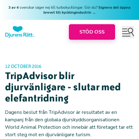
3 av 4
svenskar säger nej till turbokycklingar. Gör du?
Signera det öppna
brevet till kycklingindustrin →
STÖD OSS
12 OCTOBER 2016
TripAdvisor blir
djurvänligare - slutar med
elefantridning
Dagens beslut från TripAdvisor är resultatet av en
kampanj från den globala djurskyddsorganisationen
World Animal Protection och innebär att företaget tar ett
stort steg mot en djurvänligare turism.