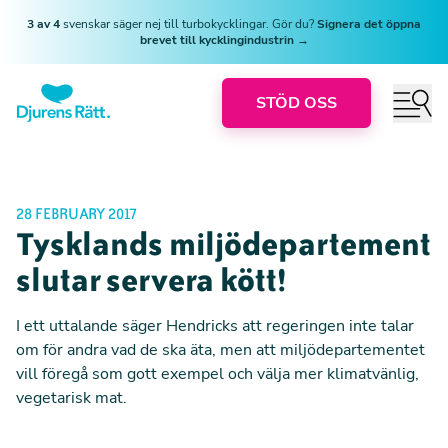
3 av 4
svenskar säger nej till turbokycklingar. Gör du?
Signera det öppna
brevet till kycklingindustrin →
STÖD OSS
28 FEBRUARY 2017
Tysklands miljödepartement
slutar servera kött!
I ett uttalande säger Hendricks att regeringen inte talar
om för andra vad de ska äta, men att miljödepartementet
vill föregå som gott exempel och välja mer klimatvänlig,
vegetarisk mat.