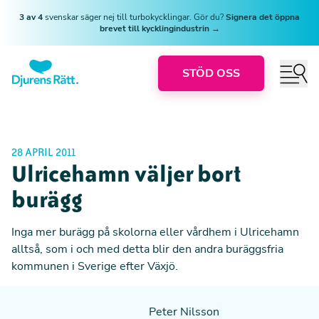
3 av 4
svenskar säger nej till turbokycklingar. Gör du?
Signera det öppna
brevet till kycklingindustrin →
STÖD OSS
28 APRIL 2011
Ulricehamn väljer bort
burägg
Inga mer burägg på skolorna eller vårdhem i Ulricehamn
alltså, som i och med detta blir den andra buräggsfria
kommunen i Sverige efter Växjö.
Peter Nilsson