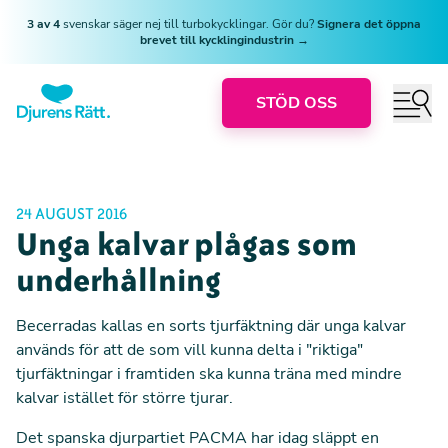
3 av 4
svenskar säger nej till turbokycklingar. Gör du?
Signera det öppna
brevet till kycklingindustrin →
STÖD OSS
24 AUGUST 2016
Unga kalvar plågas som
underhållning
Becerradas kallas en sorts tjurfäktning där unga kalvar
används för att de som vill kunna delta i "riktiga"
tjurfäktningar i framtiden ska kunna träna med mindre
kalvar istället för större tjurar.
Det spanska djurpartiet PACMA har idag släppt en