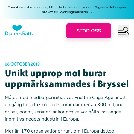
3 av 4
svenskar säger nej till turbokycklingar. Gör du?
Signera det öppna
brevet till kycklingindustrin →
STÖD OSS
08 OCTOBER 2019
Unikt upprop mot burar
uppmärksammades i Bryssel
Målet med medborgarinitiativet End the Cage Age är att
en gång för alla skrota de burar där mer än 300 miljoner
grisar, hönor, kaniner, ankor och kalvar hålls instängda i
inom livsmedelsindustrin i Europa.
Mer än 170 organisationer runt om i Europa deltog i