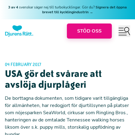
3 av 4
svenskar säger nej till turbokycklingar. Gör du?
Signera det öppna
brevet till kycklingindustrin →
STÖD OSS
04 FEBRUARY 2017
USA gör det svårare att
avslöja djurplågeri
De borttagna dokumenten, som tidigare varit tillgängliga
för allmänheten, har redogjort för djurtillsynen på platser
som nöjesparken SeaWorld, cirkusar som Ringling Bros.,
hanteringen av de omtalade Tennessee walking horses
liksom över s.k. puppy mills, storskalig uppfödning av
hundar.