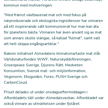
kommun med motiveringen:
"Med främst växtbaserad mat och med fokus på
närproducerade och ekologiska ingredienser har vinnaren
på ett inspirerande sätt kommunicerat hur man kan äta
för planetens bästa. Vinnaren har även använt sig av mat
som annars skulle slängas, så kallad "fulmat", samt valt
att helt skippa engångsartiklar."
Bakom initiativet Almedalens klimatsmartaste mat står
Världsnaturfonden WWF, Naturskyddsföreningen,
Greenpeace Sverige, Djurens Rätt, Medveten
Konsumtion, Svensk mat- och miljöinformation,
Vegonorm, Ekoguiden, Fores, PUSH Sverige och
CarbonCloud.
Priset delades ut under onsdagseftermiddagen i
Aftonbladets tält under Almedalsveckan. Aftonbladet var
också vinnare av utmärkelsen under fjolåret.