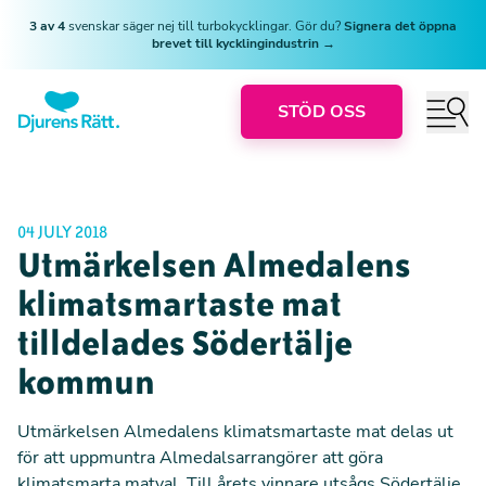
3 av 4
svenskar säger nej till turbokycklingar. Gör du?
Signera det öppna
brevet till kycklingindustrin →
STÖD OSS
04 JULY 2018
Utmärkelsen Almedalens
klimatsmartaste mat
tilldelades Södertälje
kommun
Utmärkelsen Almedalens klimatsmartaste mat delas ut
för att uppmuntra Almedalsarrangörer att göra
klimatsmarta matval. Till årets vinnare utsågs Södertälje