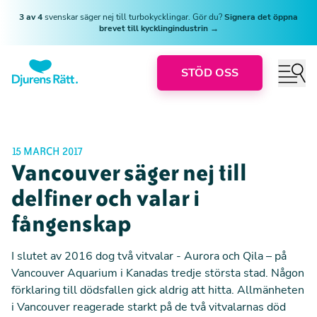
3 av 4
svenskar säger nej till turbokycklingar. Gör du?
Signera det öppna
brevet till kycklingindustrin →
STÖD OSS
15 MARCH 2017
Vancouver säger nej till
delfiner och valar i
fångenskap
I slutet av 2016 dog två vitvalar - Aurora och Qila – på
Vancouver Aquarium i Kanadas tredje största stad. Någon
förklaring till dödsfallen gick aldrig att hitta. Allmänheten
i Vancouver reagerade starkt på de två vitvalarnas död