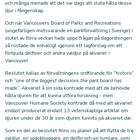
och många menade att det var dags att sluta hålla dessa
djur i fångenskap.
Och när Vancouvers Board of Parks and Recreations
(ungefärligen motsvarande en parkförvaltning i Sverige) i
slutet av förra veckan hade uppe frågan på dagordningen
så röstade de enhälligt igenom ett lagförslag om att
förbjuda delfiner och andra valdjur på akvarier i
Vancouver.
Beslutet kallas av förvaltningens ordförande för "
historic
”
och ”
one of the biggest decisions the park board has
made
”. Akvariet å sin sida kontrade med att de behövde
hålla djuren för att kunna utföra forskning - men
Vancouver Humane Society kontrade då med att akvariet
endast producerat endast 13 vetenskapliga artiklar om
djuren under de 30 år som djuren funnits på akvariet där.
Som en del av beslutet finns nu planer på att flytta de tre
valdjur, en späckhuggare, en delfin och en tumlare, som