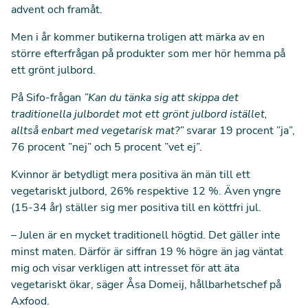
advent och framåt.
Men i år kommer butikerna troligen att märka av en
större efterfrågan på produkter som mer hör hemma på
ett grönt julbord.
På Sifo-frågan
”Kan du tänka sig att skippa det
traditionella julbordet mot ett grönt julbord istället,
alltså enbart med vegetarisk mat?”
svarar 19 procent ”ja”,
76 procent ”nej” och 5 procent ”vet ej”.
Kvinnor är betydligt mera positiva än män till ett
vegetariskt julbord, 26% respektive 12 %. Även yngre
(15-34 år) ställer sig mer positiva till en köttfri jul.
– Julen är en mycket traditionell högtid. Det gäller inte
minst maten. Därför är siffran 19 % högre än jag väntat
mig och visar verkligen att intresset för att äta
vegetariskt ökar, säger Åsa Domeij, hållbarhetschef på
Axfood.