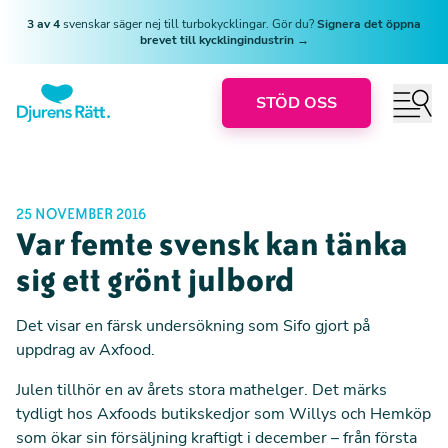
3 av 4
svenskar säger nej till turbokycklingar. Gör du?
Signera det öppna
brevet till kycklingindustrin →
STÖD OSS
25 NOVEMBER 2016
Var femte svensk kan tänka
sig ett grönt julbord
Det visar en färsk undersökning som Sifo gjort på
uppdrag av Axfood.
Julen tillhör en av årets stora mathelger. Det märks
tydligt hos Axfoods butikskedjor som Willys och Hemköp
som ökar sin försäljning kraftigt i december – från första