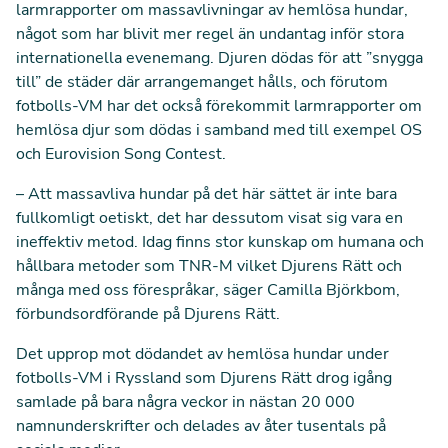
larmrapporter om massavlivningar av hemlösa hundar,
något som har blivit mer regel än undantag inför stora
internationella evenemang. Djuren dödas för att ”snygga
till” de städer där arrangemanget hålls, och förutom
fotbolls-VM har det också förekommit larmrapporter om
hemlösa djur som dödas i samband med till exempel OS
och Eurovision Song Contest.
– Att massavliva hundar på det här sättet är inte bara
fullkomligt oetiskt, det har dessutom visat sig vara en
ineffektiv metod. Idag finns stor kunskap om humana och
hållbara metoder som TNR-M vilket Djurens Rätt och
många med oss förespråkar, säger Camilla Björkbom,
förbundsordförande på Djurens Rätt.
Det upprop mot dödandet av hemlösa hundar under
fotbolls-VM i Ryssland som Djurens Rätt drog igång
samlade på bara några veckor in nästan 20 000
namnunderskrifter och delades av åter tusentals på