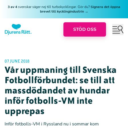
3 av 4
svenskar säger nej till turbokycklingar. Gör du?
Signera det öppna
brevet till kycklingindustrin →
STÖD OSS
07 JUNE 2018
Vår uppmaning till Svenska
Fotbollförbundet: se till att
massdödandet av hundar
inför fotbolls-VM inte
upprepas
Inför fotbolls-VM i Ryssland nu i sommar kom