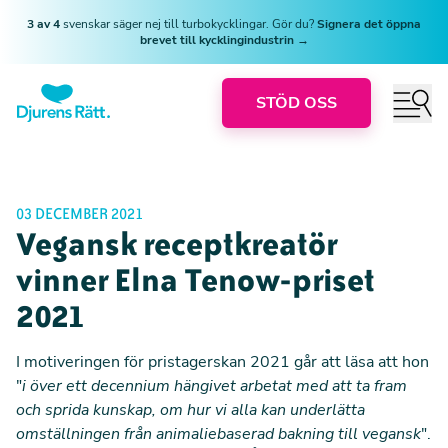
3 av 4
svenskar säger nej till turbokycklingar. Gör du?
Signera det öppna
brevet till kycklingindustrin →
STÖD OSS
03 DECEMBER 2021
Vegansk receptkreatör
vinner Elna Tenow-priset
2021
I motiveringen för pristagerskan 2021 går att läsa att hon
"
i över ett decennium hängivet arbetat med att ta fram
och sprida kunskap, om hur vi alla kan underlätta
omställningen från animaliebaserad bakning till vegansk
".