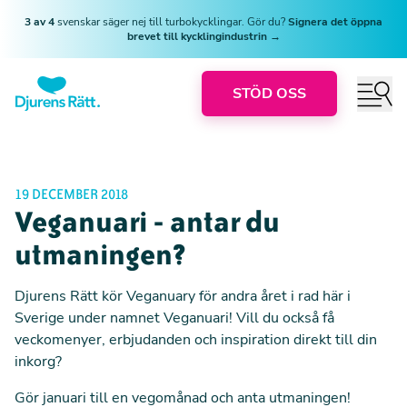
3 av 4
svenskar säger nej till turbokycklingar. Gör du?
Signera det öppna
brevet till kycklingindustrin →
STÖD OSS
19 DECEMBER 2018
Veganuari - antar du
utmaningen?
Djurens Rätt kör Veganuary för andra året i rad här i
Sverige under namnet Veganuari! Vill du också få
veckomenyer, erbjudanden och inspiration direkt till din
inkorg?
Gör januari till en vegomånad och anta utmaningen!