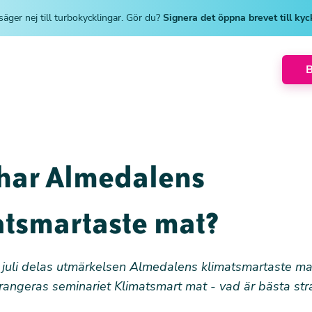
säger nej till turbokycklingar. Gör du?
Signera det öppna brevet till ky
har Almedalens
atsmartaste mat?
juli
delas utmärkelsen Almedalens klimatsmartaste ma
rangeras seminariet Klimatsmart mat - vad är bästa str