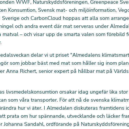
fonden WWF, Naturskyddsföreningen, Greenpeace Sver
ten Konsumtion, Svensk mat- och miljöinformation, Veg
 Sverige och CarbonCloud hoppas att alla som arrange
 mingel och andra event där mat serveras under Almeda
 matval – och visar upp de smarta valen som förebild f
.
edalsveckan delar vi ut priset "Almedalens klimatsmar
angör som jobbar bäst med mat som håller sig inom pla
er Anna Richert, senior expert på hållbar mat på Värld
s livsmedelskonsumtion orsakar idag ungefär lika stor
an som våra transporter. För att nå de svenska klimat
örändra hur vi äter. I Almedalen diskuteras framtidens id
att prata om hur spännande, utvecklande och läcker fr
ger Johanna Sandahl, ordförande på Naturskyddsförenin