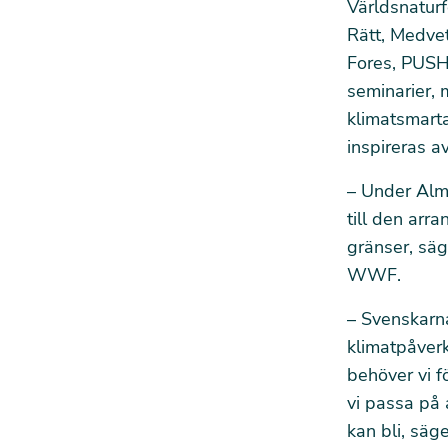
Världsnatur
Rätt, Medve
Fores, PUSH
seminarier,
klimatsmarta
inspireras av
– Under Alm
till den arr
gränser, säg
WWF.
– Svenskarna
klimatpåverk
behöver vi f
vi passa på 
kan bli, sä