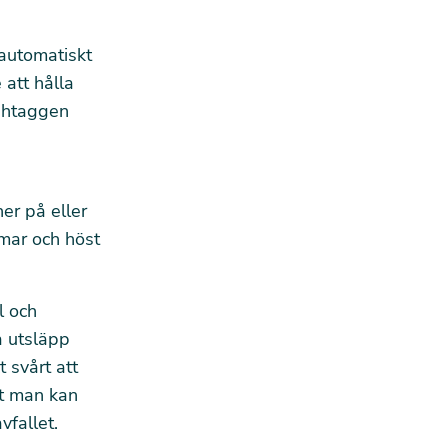
automatiskt
att hålla
shtaggen
er på eller
mmar och höst
l och
a utsläpp
 svårt att
at man kan
vfallet.