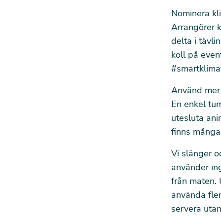
Nominera kl
Arrangörer k
delta i tävl
koll på eve
#smartklima
Använd mer 
En enkel tum
utesluta ani
finns många 
Vi slänger o
använder in
från maten. 
använda fler
servera utan 