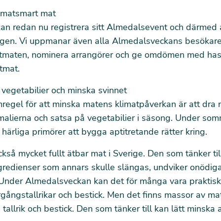
imatsmart mat
an redan nu registrera sitt Almedalsevent
och därmed 
ingen. Vi uppmanar även alla Almedalsveckans besökare 
ntmaten, nominera arrangörer och ge omdömen med ha
tmat.
vegetabilier och minska svinnet
regel för att minska matens klimatpåverkan är att dra n
malierna och satsa på vegetabilier i säsong. Under so
härliga primörer att bygga aptitretande rätter kring.
ckså mycket fullt ätbar mat i Sverige. Den som tänker til
gredienser som annars skulle slängas, undviker onödig
Under Almedalsveckan kan det för många vara praktiskt
gångstallrikar och bestick. Men det finns massor av m
tallrik och bestick. Den som tänker till kan lätt minska a