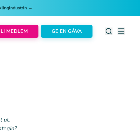
cklingindustrin →
BLI MEDLEM
GE EN GÅVA
t ut
.
ategin?
.