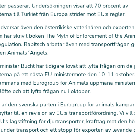
ter passerar. Undersökningen visar att 70 procent av
erna till Turkiet från Europa strider mot EU:s regler.
dverkar även den österrikiske veterinären och experte
 har skrivit boken The Myth of Enforcement of the Ani
egulation. Rabitsch arbetar även med transportfrågan
nen Animals´Angels.
minister
Bucht har tidigare lovat
att lyfta frågan om d
rterna på ett nästa EU-ministermöte den 10-11 oktober
llsammans med Eurogroup for Animals uppmana ministern
öfte och att lyfta frågan nu i oktober.
t är den svenska parten i Eurogroup for animals kampa
ftar till en revision av EU:s transportförordning. Vi vill
EU:s lagstiftning för djurtransporter, krafttag mot den h
under transport och ett stopp för exporten av levande d