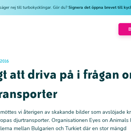
säger nej till turbokycklingar. Gör du?
Signera det öppna brevet till ky
2016
gt att driva på i frågan 
ransporter
r möttes vi återigen av skakande bilder som avslöjade kr
ropas djurtransporter. Organisationen Eyes on Animals 
lerna mellan Bulgarien och Turkiet där en stor mängd