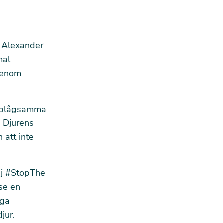
n Alexander
mal
 genom
e plågsamma
. Djurens
 att inte
nj #StopThe
 se en
öga
jur.