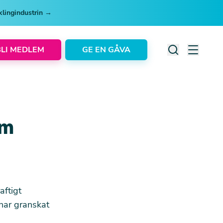
cklingindustrin →
BLI MEDLEM
GE EN GÅVA
om
aftigt
har granskat