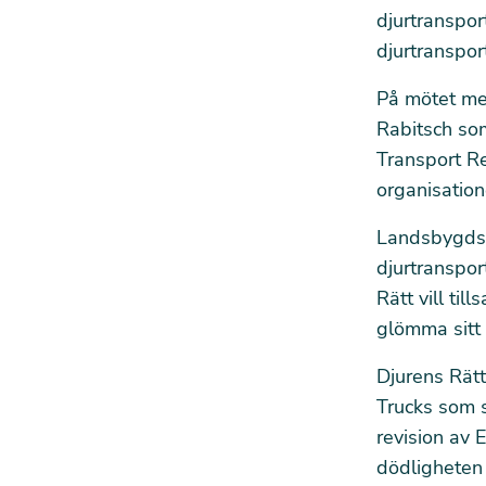
djurtranspor
djurtransport
På mötet me
Rabitsch som
Transport R
organisatio
Landsbygds
djurtranspo
Rätt vill ti
glömma sitt l
Djurens Rät
Trucks som sy
revision av 
dödligheten 