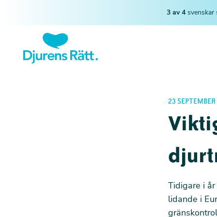
3 av 4
svenskar 
23 SEPTEMBER 
Vikti
djurt
Tidigare i å
lidande i Eu
gränskontrol