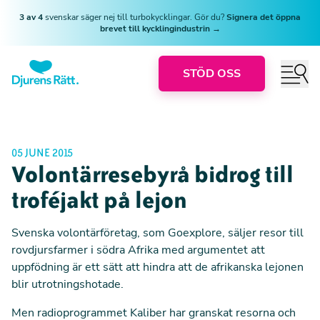
3 av 4
svenskar säger nej till turbokycklingar. Gör du?
Signera det öppna
brevet till kycklingindustrin →
STÖD OSS
05 JUNE 2015
Volontärresebyrå bidrog till
troféjakt på lejon
Svenska volontärföretag, som Goexplore, säljer resor till
rovdjursfarmer i södra Afrika med argumentet att
uppfödning är ett sätt att hindra att de afrikanska lejonen
blir utrotningshotade.
Men radioprogrammet Kaliber har granskat resorna och