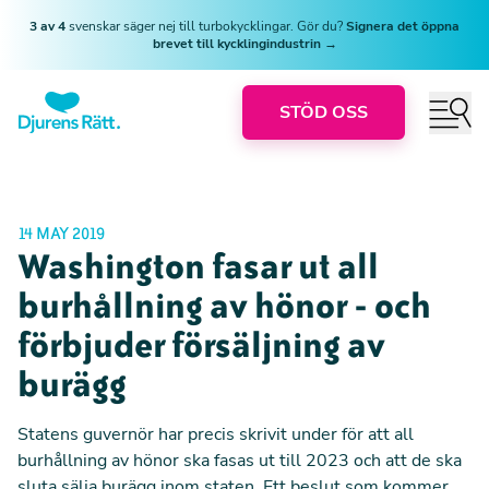
3 av 4
svenskar säger nej till turbokycklingar. Gör du?
Signera det öppna
brevet till kycklingindustrin →
STÖD OSS
14 MAY 2019
Washington fasar ut all
burhållning av hönor - och
förbjuder försäljning av
burägg
Statens guvernör har precis skrivit under för att all
burhållning av hönor ska fasas ut till 2023 och att de ska
sluta sälja burägg inom staten. Ett beslut som kommer