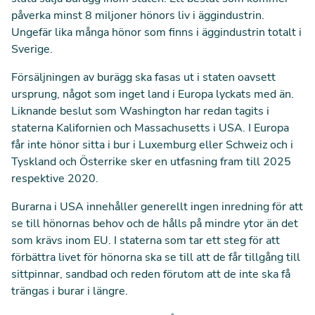
påverka minst 8 miljoner hönors liv i äggindustrin.
Ungefär lika många hönor som finns i äggindustrin totalt i
Sverige.
Försäljningen av burägg ska fasas ut i staten oavsett
ursprung, något som inget land i Europa lyckats med än.
Liknande beslut som Washington har redan tagits i
staterna Kalifornien och Massachusetts i USA. I Europa
får inte hönor sitta i bur i Luxemburg eller Schweiz och i
Tyskland och Österrike sker en utfasning fram till 2025
respektive 2020.
Burarna i USA innehåller generellt ingen inredning för att
se till hönornas behov och de hålls på mindre ytor än det
som krävs inom EU. I staterna som tar ett steg för att
förbättra livet för hönorna ska se till att de får tillgång till
sittpinnar, sandbad och reden förutom att de inte ska få
trängas i burar i längre.