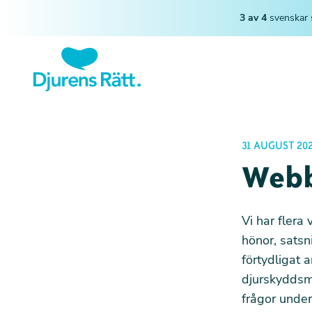
3 av 4
svenskar 
31 AUGUST 20
Webbi
Vi har flera
hönor, satsn
förtydligat 
djurskyddsmi
frågor under