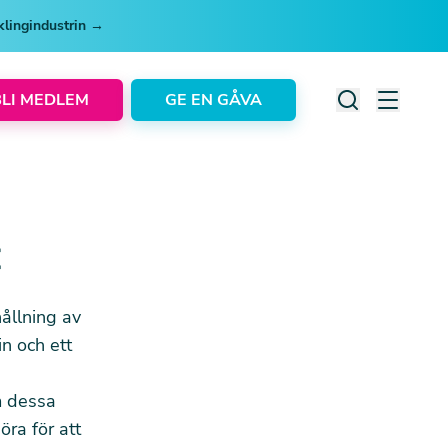
cklingindustrin →
BLI MEDLEM
GE EN GÅVA
t
ållning av
in och ett
om dessa
öra för att