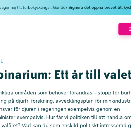
säger nej till turbokycklingar. Gör du?
Signera det öppna brevet till ky
21
narium: Ett år till vale
 viktiga områden som behöver förändras - stopp för burh
ing på djurfri forskning, avvecklingsplan för minkindustr
ansvar för djuren i regeringen exempelvis genom en
nister exempelvis. Hur får vi politiken till att handla 
 valåret? Vad kan du som enskild politiskt intresserad g