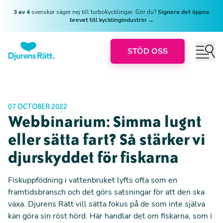
3 av 4
svenskar säger nej till turbokycklingar. Gör du?
Signera det öppna
brevet till kycklingindustrin →
STÖD OSS
07 OCTOBER 2022
Webbinarium: Simma lugnt
eller sätta fart? Så stärker vi
djurskyddet för fiskarna
Fiskuppfödning i vattenbruket lyfts ofta som en
framtidsbransch och det görs satsningar för att den ska
växa. Djurens Rätt vill sätta fokus på de som inte själva
kan göra sin röst hörd. Här handlar det om fiskarna, som i