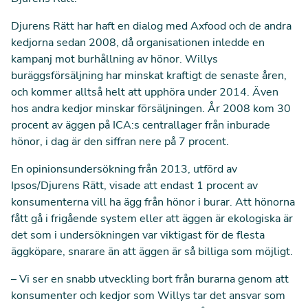
Djurens Rätt har haft en dialog med Axfood och de andra
kedjorna sedan 2008, då organisationen inledde en
kampanj mot burhållning av hönor. Willys
buräggsförsäljning har minskat kraftigt de senaste åren,
och kommer alltså helt att upphöra under 2014. Även
hos andra kedjor minskar försäljningen. År 2008 kom 30
procent av äggen på ICA:s centrallager från inburade
hönor, i dag är den siffran nere på 7 procent.
En opinionsundersökning från 2013, utförd av
Ipsos/Djurens Rätt, visade att endast 1 procent av
konsumenterna vill ha ägg från hönor i burar. Att hönorna
fått gå i frigående system eller att äggen är ekologiska är
det som i undersökningen var viktigast för de flesta
äggköpare, snarare än att äggen är så billiga som möjligt.
– Vi ser en snabb utveckling bort från burarna genom att
konsumenter och kedjor som Willys tar det ansvar som