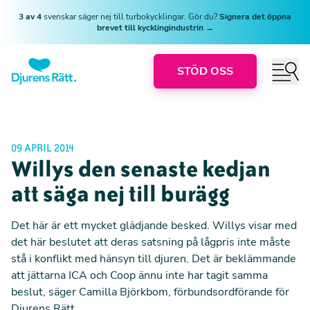
3 av 4
svenskar säger nej till turbokycklingar. Gör du?
Signera det öppna
brevet till kycklingindustrin →
STÖD OSS
09 APRIL 2014
Willys den senaste kedjan
att säga nej till burägg
Det här är ett mycket glädjande besked. Willys visar med
det här beslutet att deras satsning på lågpris inte måste
stå i konflikt med hänsyn till djuren. Det är beklämmande
att jättarna ICA och Coop ännu inte har tagit samma
beslut, säger Camilla Björkbom, förbundsordförande för
Djurens Rätt.