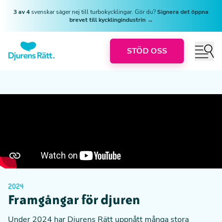
3 av 4
svenskar säger nej till turbokycklingar. Gör du?
Signera det öppna
brevet till kycklingindustrin →
STÖD OSS
2024
Framgångar för djuren
Under 2024 har Djurens Rätt uppnått många stora