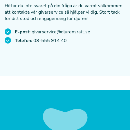
blir tillfrågad om att förnya, 12 månader senare,
Hittar du inte svaret på din fråga är du varmt välkommen
kommer det då att vara med den nya
Om du däremot ger
under
330 kr/år, det vill säga om
att kontakta vår givarservice så hjälper vi dig. Stort tack
medlemsavgiften.
du ger mindre än 27 kr/månad, så kommer du att bli
för ditt stöd och engagemang för djuren!
kontaktad av oss.
E-post:
givarservice@djurensratt.se
Telefon:
08-555 914 40