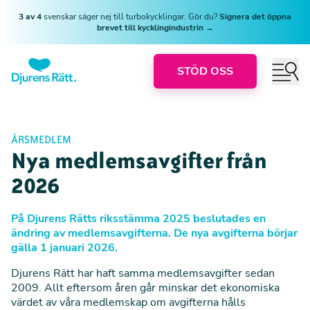
3 av 4
svenskar säger nej till turbokycklingar. Gör du?
Signera det öppna
brevet till kycklingindustrin →
STÖD OSS
ÅRSMEDLEM
Nya medlemsavgifter från
2026
På Djurens Rätts riksstämma 2025 beslutades en
ändring av medlemsavgifterna. De nya avgifterna börjar
gälla 1 januari 2026.
Djurens Rätt har haft samma medlemsavgifter sedan
2009. Allt eftersom åren går minskar det ekonomiska
värdet av våra medlemskap om avgifterna hålls