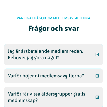
VANLIGA FRÅGOR OM MEDLEMSAVGIFTERNA
Frågor och svar
Jag är årsbetalande medlem redan.
Behöver jag göra något?
NYA AVGIFTEN KOMMER AUTOMATISKT.
Varför höjer ni medlemsavgifterna?
Du behöver bara betala
när inbetalningskortet
FÖRSTA HÖJNINGEN SEDAN 2009
Varför får vissa åldersgrupper gratis
kommer.
För att fortsätta göra
medlemskap?