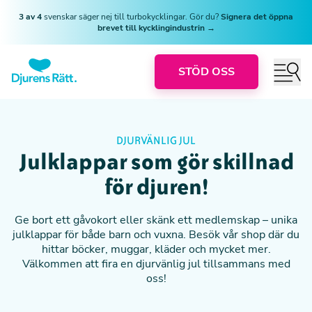
3 av 4
svenskar säger nej till turbokycklingar. Gör du?
Signera det öppna
brevet till kycklingindustrin →
STÖD OSS
❅
❅
DJURVÄNLIG JUL
Julklappar som gör skillnad
för djuren!
Ge bort ett gåvokort eller skänk ett medlemskap – unika
julklappar för både barn och vuxna. Besök vår shop där du
hittar böcker, muggar, kläder och mycket mer.
Välkommen att fira en djurvänlig jul tillsammans med
oss!