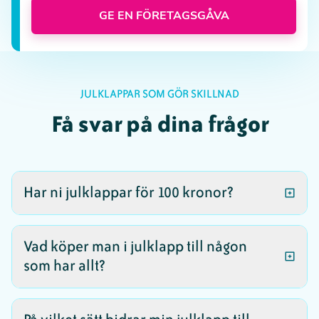
GE EN FÖRETAGSGÅVA
JULKLAPPAR SOM GÖR SKILLNAD
Få svar på dina frågor
Har ni julklappar för 100 kronor?
JULKLAPPAR SOM GÖR SKILLNAD FÖR DJUREN
Vad köper man i julklapp till någon
Vi har många julklappar
som har allt?
till bra pris
HÄR FINNS PERSONLIGA JULKLAPPAR
Du kan ge bort ett
gåvokort
, ett medlemskap i