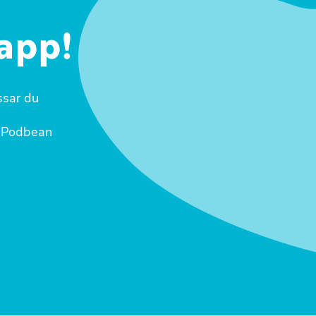
dapp!
ssar du
Podbean