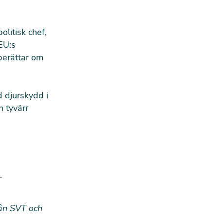
olitisk chef,
EU:s
 berättar om
d djurskydd i
n tyvärr
.
rån SVT och