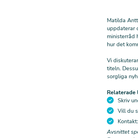
Matilda Antt
uppdaterar d
ministerråd 
hur det komm
Vi diskutera
titeln. Dess
sorgliga nyh
Relaterade 
Skriv un
Vill du 
Kontakt
Avsnittet s