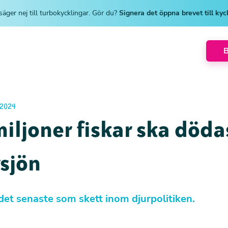
säger nej till turbokycklingar. Gör du?
Signera det öppna brevet till ky
2024
iljoner fiskar ska dödas
sjön
det senaste som skett inom djurpolitiken.