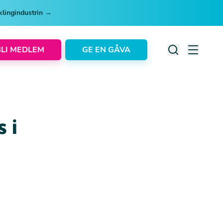
cklingindustrin →
BLI MEDLEM
GE EN GÅVA
 i