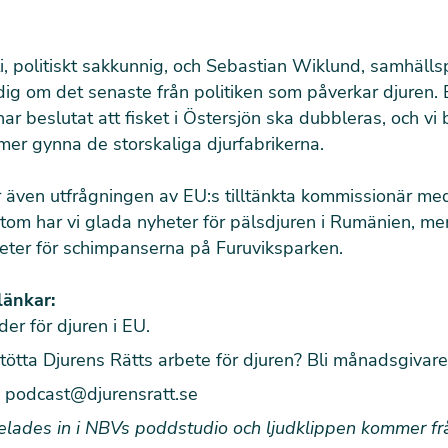
i, politiskt sakkunnig, och Sebastian Wiklund, samhällsp
ig om det senaste från politiken som påverkar djuren. 
har beslutat att fisket i Östersjön ska dubbleras, och vi
er gynna de storskaliga djurfabrikerna.
r även utfrågningen av EU:s tilltänkta kommissionär me
utom har vi glada nyheter för pälsdjuren i Rumänien, me
eter för schimpanserna på Furuviksparken.
länkar:
der för djuren i EU
.
stötta Djurens Rätts arbete för djuren?
Bli månadsgivare
:
podcast@djurensratt.se
pelades in i NBVs poddstudio och ljudklippen kommer f