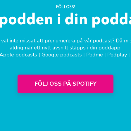
FÖLJ OSS!
 podden i din pod
 väl inte missat att prenumerera på vår podcast? Då mi
aldrig när ett nytt avsnitt släpps i din poddapp!
Apple podcasts
|
Google podcasts
|
Podme
|
Podplay
|
FÖLJ OSS PÅ SPOTIFY