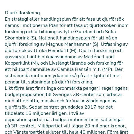
Djurfri forskning
En strategi eller handlingsplan för att fasa ut djurförsök
nämns i motionerna
Plan för att fasa ut djurförsöken inom
forskning och utbildning
av Jytte Guteland och Sofia
Skönnbrink (S),
Nationell handlingsplan för att nå en
djurfri forskning
av Magnus Manhammar (S),
Utfasning av
djurförsök
av Ulrika Heindorff (M),
Djurfri forskning och
ansvarsfull antibiotikaanvändning
av Marléne Lund
Kopparklint (M), och
Livslångt lärande och forskning för
ett hållbart samhälle
av Camilla Hansén m.fl (MP). Den
sistnämnda motionen yrkar också på att skjuta till mer
pengar till satsningar på djurfri forskning.
Likt förra året finns inga öronmärkta pengar i regeringens
budgetproposition till Sveriges 3R-center som arbetar
med att ersätta, minska och förfina användningen av
djurförsök. Sedan centret grundades 2017 har det
tilldelats 15 miljoner årligen. I två av
oppositionspartiernas budgetmotioner finns satsningar
på 3R-centret. Miljöpartiet vill lägga 20 miljoner kronor,
och Vänsterpartiet skjuter till hela 40 miljoner. Förra året