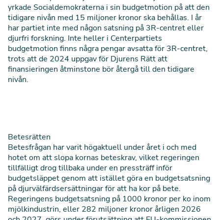
yrkade Socialdemokraterna i sin budgetmotion på att den
tidigare nivån med 15 miljoner kronor ska behållas. I år
har partiet inte med någon satsning på 3R-centret eller
djurfri forskning. Inte heller i Centerpartiets
budgetmotion finns några pengar avsatta för 3R-centret,
trots att de 2024 uppgav för Djurens Rätt att
finansieringen åtminstone bör återgå till den tidigare
nivån.
Betesrätten
Betesfrågan har varit högaktuell under året i och med
hotet om att slopa kornas beteskrav, vilket regeringen
tillfälligt drog tillbaka
under en pressträff inför
budgetsläppet
genom att istället göra en budgetsatsning
på djurvälfärdsersättningar för att ha kor på bete.
Regeringens budgetsatsning
på 1000 kronor per ko inom
mjölkindustrin, eller 282 miljoner kronor årligen 2026
och 2027, görs under förutsättning att EU-kommissionen