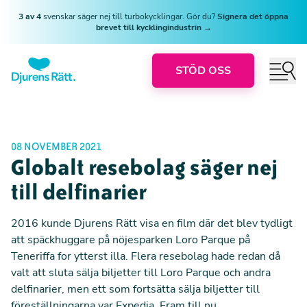
3 av 4
svenskar säger nej till turbokycklingar. Gör du?
Signera det öppna
brevet till kycklingindustrin →
STÖD OSS
08 NOVEMBER 2021
Globalt resebolag säger nej
till delfinarier
2016 kunde Djurens Rätt visa en film där det blev tydligt
att
späckhuggare på nöjesparken Loro Parque på
Teneriffa
for ytterst illa. Flera resebolag hade redan då
valt att sluta sälja biljetter till Loro Parque och andra
delfinarier, men ett som fortsätta sälja biljetter till
föreställningarna var Expedia. Fram till nu.