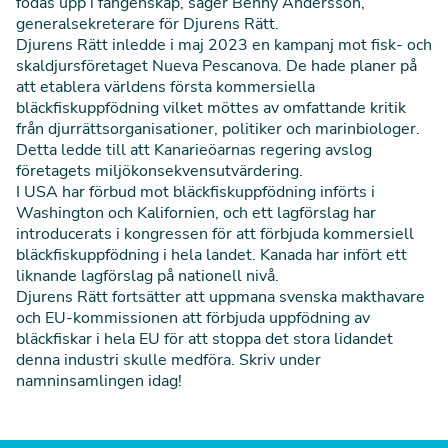
födas upp i fångenskap, säger Benny Andersson,
generalsekreterare för Djurens Rätt.
Djurens Rätt inledde i maj 2023 en kampanj mot fisk- och
skaldjursföretaget Nueva Pescanova. De hade planer på
att etablera världens första kommersiella
bläckfiskuppfödning vilket möttes av omfattande kritik
från djurrättsorganisationer, politiker och marinbiologer.
Detta ledde till att Kanarieöarnas regering avslog
företagets
miljökonsekvensutvärdering
.
I USA har förbud mot bläckfiskuppfödning införts i
Washington och Kalifornien, och ett lagförslag har
introducerats i kongressen för att förbjuda kommersiell
bläckfiskuppfödning i hela landet. Kanada har infört ett
liknande lagförslag på nationell nivå.
Djurens Rätt fortsätter att uppmana svenska makthavare
och EU-kommissionen att förbjuda uppfödning av
bläckfiskar i hela EU för att stoppa det stora lidandet
denna industri skulle medföra. Skriv under
namninsamlingen idag!