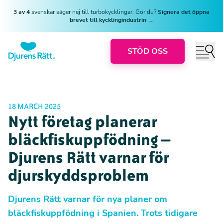
3 av 4
svenskar säger nej till turbokycklingar. Gör du?
Signera det öppna
brevet till kycklingindustrin →
STÖD OSS
18 MARCH 2025
Nytt företag planerar
bläckfiskuppfödning –
Djurens Rätt varnar för
djurskyddsproblem
Djurens Rätt varnar för nya planer om
bläckfiskuppfödning i Spanien. Trots tidigare