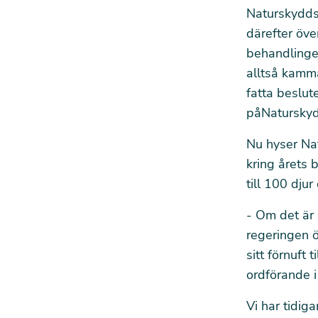
Naturskydd
därefter
öve
behandlinge
alltså kamma
fatta beslu
på
Natursky
Nu hyser Na
kring årets 
till 100 dju
- Om det är o
regeringen ö
sitt förnuft 
ordförande 
Vi har tidig