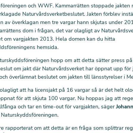
sföreningen och WWF.
Kammarrätten stoppade jakten
m
rklagade Naturvårdsverket
beslutet. Jakten förblev inst
n av överklagan men tre vargar hann skjutas under 20
rrättens dom i frågan, det var olagligt av Naturvårdsve
tet om vargjakten 2013. Hela domen kan du hitta
ddsföreningens hemsida.
turskyddsföreningen hopp om att detta sätter press på
beslut om jakt där
Naturvårdsverket har öppnat upp för 
r och överlämnat beslutet om jakten till länsstyrelser i M
lagligt att ha licensjakt på 16 vargar så är det helt olo
ppnat för att skjuta 100 vargar. Nu hoppas jag att rege
tillfånga och tar en time-out för vargjakten, säger
Johann
i
Naturskyddsföreningen
.
are rapporterat om att detta är en fråga som
splittrar re