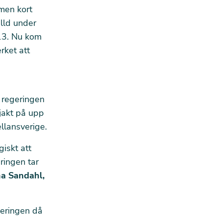
en kort
älld under
13. Nu kom
rket att
 regeringen
jakt
på upp
ellansverige.
giskt att
ringen tar
a Sandahl,
geringen
då