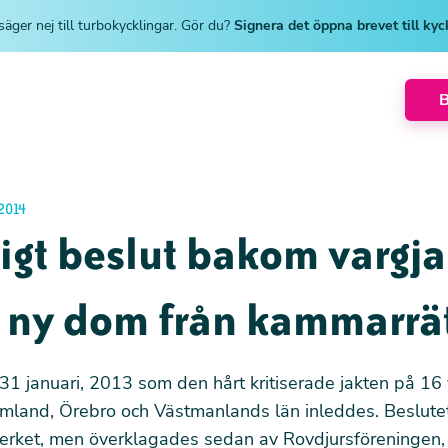
säger nej till turbokycklingar. Gör du?
Signera det öppna brevet till ky
2014
igt beslut bakom vargj
, ny dom från kammarrä
31 januari, 2013 som den hårt kritiserade jakten på 16 
rmland, Örebro och Västmanlands län inleddes. Beslute
erket, men överklagades sedan av Rovdjursföreningen,