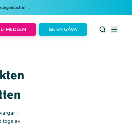
cklingindustrin →
BLI MEDLEM
GE EN GÅVA
akten
tten
vargar i
t togs av