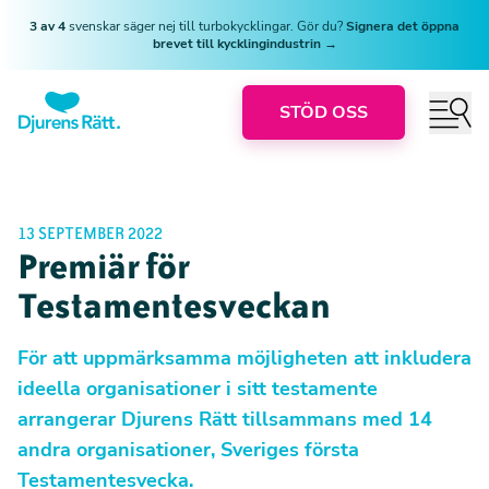
3 av 4
svenskar säger nej till turbokycklingar. Gör du?
Signera det öppna
brevet till kycklingindustrin →
STÖD OSS
13 SEPTEMBER 2022
Premiär för
Testamentesveckan
För att uppmärksamma möjligheten att inkludera
ideella organisationer i sitt testamente
arrangerar Djurens Rätt tillsammans med 14
andra organisationer, Sveriges första
Testamentesvecka.