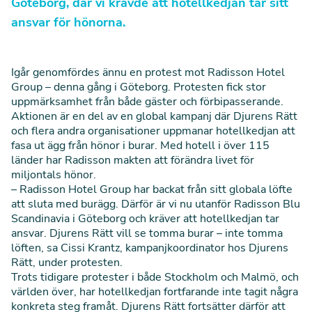
Göteborg, där vi krävde att hotellkedjan tar sitt
ansvar för hönorna.
Igår genomfördes ännu en protest mot Radisson Hotel
Group – denna gång i Göteborg. Protesten fick stor
uppmärksamhet från både gäster och förbipasserande.
Aktionen är en del av en global kampanj där Djurens Rätt
och flera andra organisationer uppmanar hotellkedjan att
fasa ut ägg från hönor i burar. Med hotell i över 115
länder har Radisson makten att förändra livet för
miljontals hönor.
– Radisson Hotel Group har backat från sitt globala löfte
att sluta med burägg. Därför är vi nu utanför Radisson Blu
Scandinavia i Göteborg och kräver att hotellkedjan tar
ansvar. Djurens Rätt vill se tomma burar – inte tomma
löften, sa Cissi Krantz, kampanjkoordinator hos Djurens
Rätt, under protesten.
Trots
tidigare protester i både Stockholm och Malmö
, och
världen över, har hotellkedjan fortfarande inte tagit några
konkreta steg framåt. Djurens Rätt fortsätter därför att