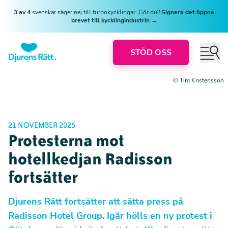
3 av 4
svenskar säger nej till turbokycklingar. Gör du?
Signera det öppna
brevet till kycklingindustrin →
STÖD OSS
© Tim Kristensson
21 NOVEMBER 2025
Protesterna mot
hotellkedjan Radisson
fortsätter
Djurens Rätt fortsätter att sätta press på
Radisson Hotel Group. Igår hölls en ny protest i