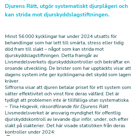
Djurens Rätt, utgör systematiskt djurplågeri och
kan strida mot djurskyddslagstiftningen.
Minst 56 000 kycklingar har under 2024 utsatts för
behandlingar som har lett till smärta, stress eller tidig
död fram till slakt – något som kan strida mot
djurskyddslagstiftningen. Detta framgår av
Livsmedelsverkets djurskyddskontroller och bekräftar en
oroande utveckling. De brister som har upptäckts visar att
dagens system inte ger kycklingarna det skydd som lagen
kräver.
Siffrorna visar att djuren betalar priset för ett system som
sätter effektivitet och vinst före deras välfärd. Det är
tydligt att problemen inte är tillfälliga utan systematiska.
− Tina Hogevik, riksordförande för Djurens Rätt
Livsmedelsverket är ansvarig myndighet för offentlig
djurskyddskontroll av levande djur inför, under, och efter
slakt på slakterier.
Det här visade statistiken från deras
kontroller under 2024: