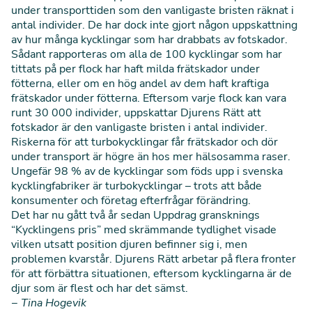
under transporttiden som den vanligaste bristen räknat i
antal individer. De har dock inte gjort någon uppskattning
av hur många kycklingar som har drabbats av fotskador.
Sådant rapporteras om alla de 100 kycklingar som har
tittats på per flock har haft milda frätskador under
fötterna, eller om en hög andel av dem haft kraftiga
frätskador under fötterna. Eftersom varje flock kan vara
runt 30 000 individer, uppskattar Djurens Rätt att
fotskador är den vanligaste bristen i antal individer.
Riskerna för att turbokycklingar får frätskador och dör
under transport är högre än hos mer hälsosamma raser.
Ungefär 98 % av de kycklingar som föds upp i svenska
kycklingfabriker är turbokycklingar – trots att både
konsumenter och företag efterfrågar förändring.
Det har nu gått två år sedan Uppdrag gransknings
“Kycklingens pris” med skrämmande tydlighet visade
vilken utsatt position djuren befinner sig i, men
problemen kvarstår. Djurens Rätt arbetar på flera fronter
för att förbättra situationen, eftersom kycklingarna är de
djur som är flest och har det sämst.
− Tina Hogevik