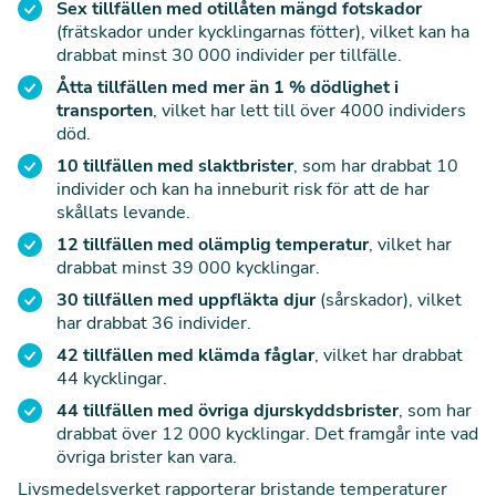
Sex tillfällen med otillåten mängd fotskador
(frätskador under kycklingarnas fötter), vilket kan ha
drabbat minst 30 000 individer per tillfälle.
Åtta tillfällen med mer än 1 % dödlighet i
transporten
, vilket har lett till över 4000 individers
död.
10 tillfällen med slaktbrister
, som har drabbat 10
individer och kan ha inneburit risk för att de har
skållats levande.
12 tillfällen med olämplig temperatur
, vilket har
drabbat minst 39 000 kycklingar.
30 tillfällen med uppfläkta djur
(sårskador), vilket
har drabbat 36 individer.
42 tillfällen med klämda fåglar
, vilket har drabbat
44 kycklingar.
44 tillfällen med övriga djurskyddsbrister
, som har
drabbat över 12 000 kycklingar. Det framgår inte vad
övriga brister kan vara.
Livsmedelsverket rapporterar bristande temperaturer