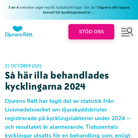
3 av 4
svenskar säger nej till turbokycklingar. Gör du?
Signera det öppna
brevet till kycklingindustrin →
STÖD OSS
21 OCTOBER 2025
Så här illa behandlades
kycklingarna 2024
Djurens Rätt har tagit del av statistik från
Livsmedelsverket om djurskyddsbrister
registrerade på kycklingslakterier under 2024 −
och resultatet är alarmerande. Tiotusentals
kycklingar utsätts för en behandling som, enligt